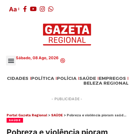
Aa
Sábado, 08 Ago, 2026
CIDADES
POLÍTICA
POLÍCIA
SAÚDE
EMPREGOS
BELEZA REGIONAL
- PUBLICIDADE -
Portal Gazeta Regional
>
SAÚDE
>
Pobreza e violência pioram saúde mental de jovens
SAÚDE
Pobreza e violência pioram