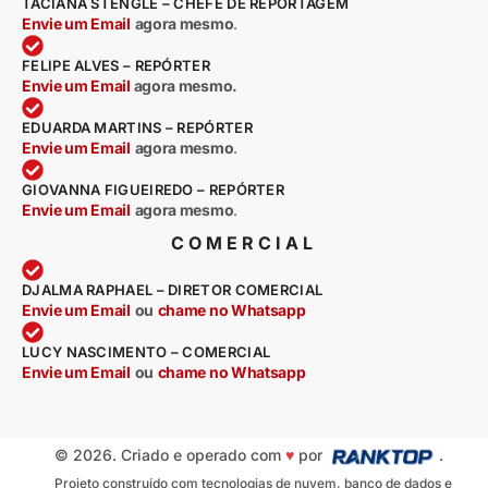
TACIANA STENGLE – CHEFE DE REPORTAGEM
Envie um Email
agora mesmo
.
FELIPE ALVES – REPÓRTER
Envie um Email
agora mesmo.
EDUARDA MARTINS – REPÓRTER
Envie um Email
agora mesmo
.
GIOVANNA FIGUEIREDO – REPÓRTER
Envie um Email
agora mesmo
.
COMERCIAL
DJALMA RAPHAEL – DIRETOR COMERCIAL
Envie um Email
ou
chame no Whatsapp
LUCY NASCIMENTO – COMERCIAL
Envie um Email
ou
chame no Whatsapp
© 2026. Criado e operado com
♥
por
.
Projeto construído com tecnologias de nuvem, banco de dados e