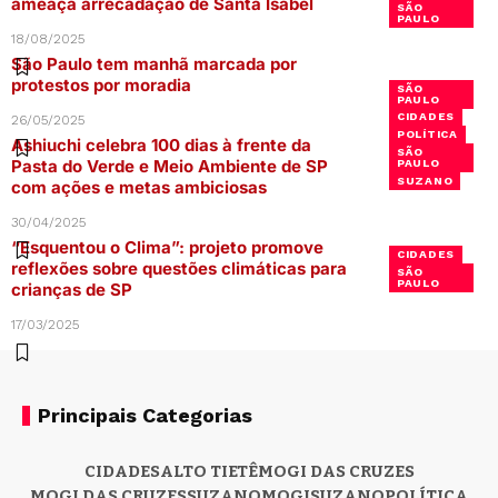
ameaça arrecadação de Santa Isabel
SÃO
PAULO
18/08/2025
São Paulo tem manhã marcada por
protestos por moradia
SÃO
PAULO
CIDADES
26/05/2025
POLÍTICA
Ashiuchi celebra 100 dias à frente da
SÃO
Pasta do Verde e Meio Ambiente de SP
PAULO
SUZANO
com ações e metas ambiciosas
30/04/2025
“Esquentou o Clima”: projeto promove
CIDADES
reflexões sobre questões climáticas para
SÃO
PAULO
crianças de SP
17/03/2025
Principais Categorias
CIDADES
ALTO TIETÊ
MOGI DAS CRUZES
MOGI DAS CRUZES
SUZANO
MOGI
SUZANO
POLÍTICA