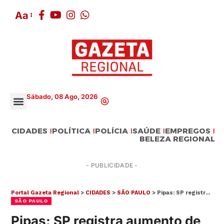
Aa
Sábado, 08 Ago, 2026
CIDADES
POLÍTICA
POLÍCIA
SAÚDE
EMPREGOS
BELEZA REGIONAL
- PUBLICIDADE -
Portal Gazeta Regional
>
CIDADES
>
SÃO PAULO
>
Pipas: SP registra aumento de 139% nos atendimentos ambulatoriais por acidentes
SÃO PAULO
Pipas: SP registra aumento de