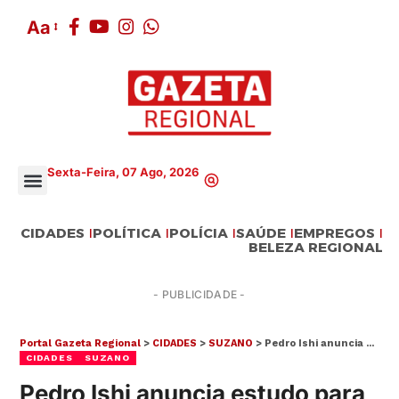
Aa
Sexta-Feira, 07 Ago, 2026
CIDADES
POLÍTICA
POLÍCIA
SAÚDE
EMPREGOS
BELEZA REGIONAL
- PUBLICIDADE -
Portal Gazeta Regional
>
CIDADES
>
SUZANO
>
Pedro Ishi anuncia estudo para criação da Casa do Artesão em Suzano
CIDADES
SUZANO
Pedro Ishi anuncia estudo para