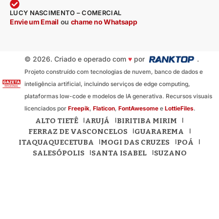
LUCY NASCIMENTO – COMERCIAL
Envie um Email
ou
chame no Whatsapp
© 2026. Criado e operado com
♥
por
.
Projeto construído com tecnologias de nuvem, banco de dados e
inteligência artificial, incluindo serviços de edge computing,
plataformas low-code e modelos de IA generativa. Recursos visuais
licenciados por
Freepik
,
Flaticon
,
FontAwesome
e
LottieFiles
.
ALTO TIETÊ
ARUJÁ
BIRITIBA MIRIM
FERRAZ DE VASCONCELOS
GUARAREMA
ITAQUAQUECETUBA
MOGI DAS CRUZES
POÁ
SALESÓPOLIS
SANTA ISABEL
SUZANO