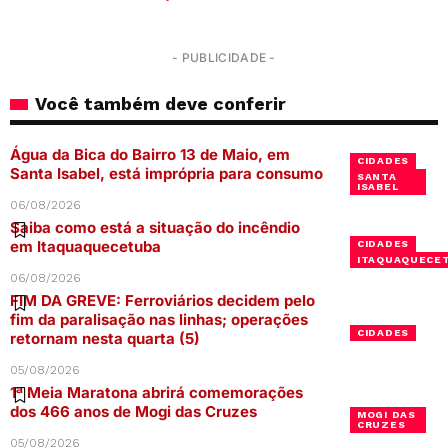
- PUBLICIDADE -
Você também deve conferir
Água da Bica do Bairro 13 de Maio, em
CIDADES
Santa Isabel, está imprópria para consumo
SANTA
ISABEL
06/08/2026
Saiba como está a situação do incêndio
em Itaquaquecetuba
CIDADES
ITAQUAQUECE
06/08/2026
FIM DA GREVE: Ferroviários decidem pelo
fim da paralisação nas linhas; operações
CIDADES
retornam nesta quarta (5)
05/08/2026
1ª Meia Maratona abrirá comemorações
dos 466 anos de Mogi das Cruzes
MOGI DAS
CRUZES
05/08/2026