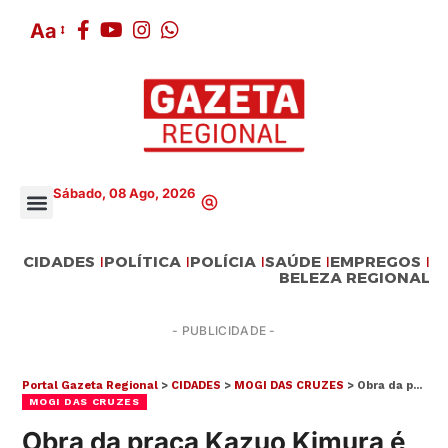
Aa
Sábado, 08 Ago, 2026
CIDADES
POLÍTICA
POLÍCIA
SAÚDE
EMPREGOS
BELEZA REGIONAL
- PUBLICIDADE -
Portal Gazeta Regional
>
CIDADES
>
MOGI DAS CRUZES
>
Obra da praça Kazuo Kimura é suspensa por 120 dias para solução de problema de drenagem do Lavapés
MOGI DAS CRUZES
Obra da praça Kazuo Kimura é