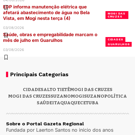
EDP informa manutenção elétrica que
afetará abastecimento de água no Bela
MOGI DAS
CRUZES
Vista, em Mogi nesta terça (4)
03/08/2026
Saúde, obras e empregabilidade marcam o
mês de julho em Guarulhos
CIDADES
GUARULHOS
03/08/2026
Principais Categorias
CIDADES
ALTO TIETÊ
MOGI DAS CRUZES
MOGI DAS CRUZES
SUZANO
MOGI
SUZANO
POLÍTICA
SAÚDE
ITAQUAQUECETUBA
Sobre o Portal Gazeta Regional
Fundada por Laerton Santos no início dos anos