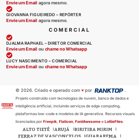
Envie um Email
agora mesmo
.
GIOVANNA FIGUEIREDO – REPÓRTER
Envie um Email
agora mesmo
.
COMERCIAL
DJALMA RAPHAEL – DIRETOR COMERCIAL
Envie um Email
ou
chame no Whatsapp
LUCY NASCIMENTO – COMERCIAL
Envie um Email
ou
chame no Whatsapp
© 2026. Criado e operado com
♥
por
.
Projeto construído com tecnologias de nuvem, banco de dados e
inteligência artificial, incluindo serviços de edge computing,
plataformas low-code e modelos de IA generativa. Recursos visuais
licenciados por
Freepik
,
Flaticon
,
FontAwesome
e
LottieFiles
.
ALTO TIETÊ
ARUJÁ
BIRITIBA MIRIM
FERRAZ DE VASCONCELOS
GUARAREMA