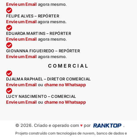
Envie um Email
agora mesmo
.
FELIPE ALVES – REPÓRTER
Envie um Email
agora mesmo.
EDUARDA MARTINS – REPÓRTER
Envie um Email
agora mesmo
.
GIOVANNA FIGUEIREDO – REPÓRTER
Envie um Email
agora mesmo
.
COMERCIAL
DJALMA RAPHAEL – DIRETOR COMERCIAL
Envie um Email
ou
chame no Whatsapp
LUCY NASCIMENTO – COMERCIAL
Envie um Email
ou
chame no Whatsapp
© 2026. Criado e operado com
♥
por
.
Projeto construído com tecnologias de nuvem, banco de dados e