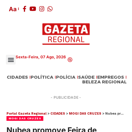
Aa
Sexta-Feira, 07 Ago, 2026
CIDADES
POLÍTICA
POLÍCIA
SAÚDE
EMPREGOS
BELEZA REGIONAL
- PUBLICIDADE -
Portal Gazeta Regional
>
CIDADES
>
MOGI DAS CRUZES
>
Nubea promove Feira de Adoção de animais neste domingo no Parque Centenário
MOGI DAS CRUZES
Nubea promove Feira de