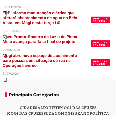
04/08/2026
EDP informa manutenção elétrica que
afetará abastecimento de água no Bela
MOGI DAS
CRUZES
Vista, em Mogi nesta terça (4)
03/08/2026
Novo Pronto-Socorro do Luzia de Pinho
Melo avança para fase final de projeto
MOGI DAS
CRUZES
01/08/2026
Mogi abre novo espaço de acolhimento
para pessoas em situação de rua na
MOGI DAS
CRUZES
Operação Inverno
31/07/2026
Principais Categorias
CIDADES
ALTO TIETÊ
MOGI DAS CRUZES
MOGI DAS CRUZES
SUZANO
MOGI
SUZANO
POLÍTICA