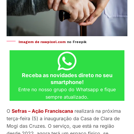
Imagem de rawpixel.com
no Freepik
Receba as novidades direto no seu
smartphone!
Entre no nosso grupo do Whatsapp e fique
sempre atualizado.
O
Sefras – Ação Franciscana
realizará na próxima
terça-feira (5) a inauguração da Casa de Clara de
Mogi das Cruzes. O serviço, que está na região
desde 2022, agora terá um espaço físico, se