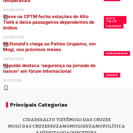
temperatura
04/08/2026
Greve na CPTM fecha estações do Alto
ALTO
Tietê e deixa passageiros dependentes de
TIETÊ
CIDADES
ônibus
04/08/2026
McDonald’s chega ao Patteo Urupema, em
Mogi, nos próximos meses
VARIEDADES
03/08/2026
Hapvida destaca ‘segurança na jornada do
nascer’ em fórum internacional
SAÚDE
31/07/2026
Principais Categorias
CIDADES
ALTO TIETÊ
MOGI DAS CRUZES
MOGI DAS CRUZES
SUZANO
MOGI
SUZANO
POLÍTICA
SAÚDE
ITAQUAQUECETUBA