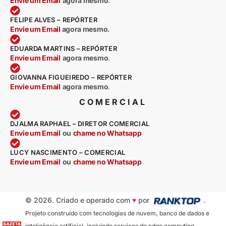
Envie um Email
agora mesmo
.
FELIPE ALVES – REPÓRTER
Envie um Email
agora mesmo.
EDUARDA MARTINS – REPÓRTER
Envie um Email
agora mesmo
.
GIOVANNA FIGUEIREDO – REPÓRTER
Envie um Email
agora mesmo
.
COMERCIAL
DJALMA RAPHAEL – DIRETOR COMERCIAL
Envie um Email
ou
chame no Whatsapp
LUCY NASCIMENTO – COMERCIAL
Envie um Email
ou
chame no Whatsapp
© 2026. Criado e operado com
♥
por
.
Projeto construído com tecnologias de nuvem, banco de dados e
inteligência artificial, incluindo serviços de edge computing,