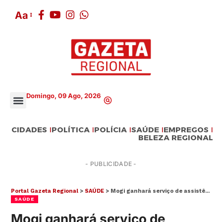
Aa
Domingo, 09 Ago, 2026
CIDADES
POLÍTICA
POLÍCIA
SAÚDE
EMPREGOS
BELEZA REGIONAL
- PUBLICIDADE -
Portal Gazeta Regional
>
SAÚDE
>
Mogi ganhará serviço de assistência à pessoa idosa na próxima terça (5)
SAÚDE
Mogi ganhará serviço de