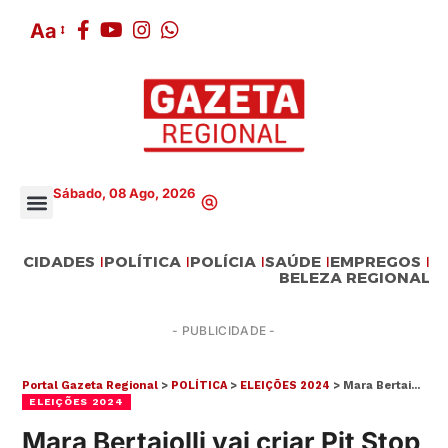
Aa
Sábado, 08 Ago, 2026
CIDADES
POLÍTICA
POLÍCIA
SAÚDE
EMPREGOS
BELEZA REGIONAL
- PUBLICIDADE -
Portal Gazeta Regional
>
POLÍTICA
>
ELEIÇÕES 2024
>
Mara Bertaiolli vai criar Pit Stop para motoboys e motoristas de aplicativo
ELEIÇÕES 2024
Mara Bertaiolli vai criar Pit Stop