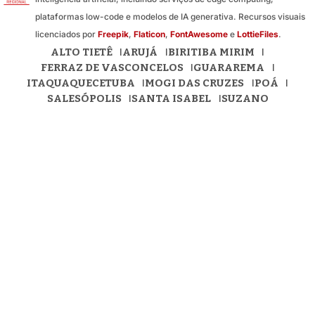
plataformas low-code e modelos de IA generativa. Recursos visuais
licenciados por
Freepik
,
Flaticon
,
FontAwesome
e
LottieFiles
.
ALTO TIETÊ
ARUJÁ
BIRITIBA MIRIM
FERRAZ DE VASCONCELOS
GUARAREMA
ITAQUAQUECETUBA
MOGI DAS CRUZES
POÁ
SALESÓPOLIS
SANTA ISABEL
SUZANO