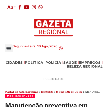
Aa
Segunda-Feira, 10 Ago, 2026
CIDADES
POLÍTICA
POLÍCIA
SAÚDE
EMPREGOS
BELEZA REGIONAL
- PUBLICIDADE -
Portal Gazeta Regional
>
CIDADES
>
MOGI DAS CRUZES
>
Manutenção preventiva em poço do Barroso, em Mogi, é adiada e começará na terça-feira (25)
MOGI DAS CRUZES
Manutenção preventiva em