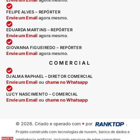
FELIPE ALVES – REPÓRTER
Envie um Email
agora mesmo.
EDUARDA MARTINS – REPÓRTER
Envie um Email
agora mesmo
.
GIOVANNA FIGUEIREDO – REPÓRTER
Envie um Email
agora mesmo
.
COMERCIAL
DJALMA RAPHAEL – DIRETOR COMERCIAL
Envie um Email
ou
chame no Whatsapp
LUCY NASCIMENTO – COMERCIAL
Envie um Email
ou
chame no Whatsapp
© 2026. Criado e operado com
♥
por
.
Projeto construído com tecnologias de nuvem, banco de dados e
inteligência artificial, incluindo serviços de edge computing,