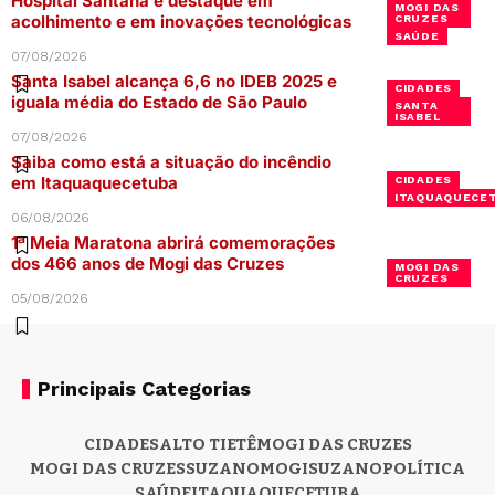
Hospital Santana é destaque em
MOGI DAS
acolhimento e em inovações tecnológicas
CRUZES
SAÚDE
07/08/2026
Santa Isabel alcança 6,6 no IDEB 2025 e
CIDADES
iguala média do Estado de São Paulo
SANTA
ISABEL
07/08/2026
Saiba como está a situação do incêndio
em Itaquaquecetuba
CIDADES
ITAQUAQUECE
06/08/2026
1ª Meia Maratona abrirá comemorações
dos 466 anos de Mogi das Cruzes
MOGI DAS
CRUZES
05/08/2026
Principais Categorias
CIDADES
ALTO TIETÊ
MOGI DAS CRUZES
MOGI DAS CRUZES
SUZANO
MOGI
SUZANO
POLÍTICA
SAÚDE
ITAQUAQUECETUBA