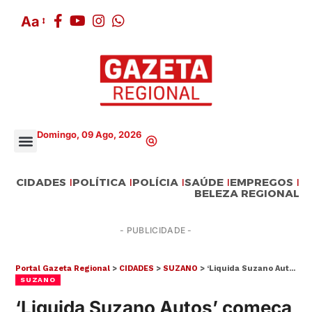
Aa
Domingo, 09 Ago, 2026
CIDADES
POLÍTICA
POLÍCIA
SAÚDE
EMPREGOS
BELEZA REGIONAL
- PUBLICIDADE -
Portal Gazeta Regional
>
CIDADES
>
SUZANO
>
‘Liquida Suzano Autos’ começa nesta quinta (13) em Suzano
SUZANO
‘Liquida Suzano Autos’ começa