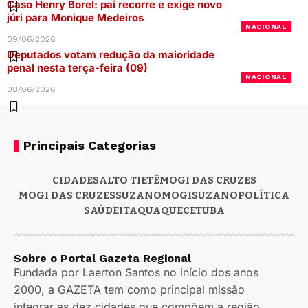
Caso Henry Borel: pai recorre e exige novo
júri para Monique Medeiros
NACIONAL
09/06/2026
Deputados votam redução da maioridade
penal nesta terça-feira (09)
NACIONAL
08/06/2026
Principais Categorias
CIDADES
ALTO TIETÊ
MOGI DAS CRUZES
MOGI DAS CRUZES
SUZANO
MOGI
SUZANO
POLÍTICA
SAÚDE
ITAQUAQUECETUBA
Sobre o Portal Gazeta Regional
Fundada por Laerton Santos no início dos anos
2000, a GAZETA tem como principal missão
integrar as dez cidades que compõem a região