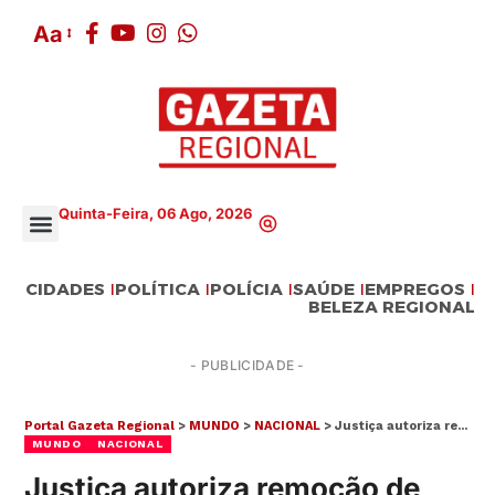
Aa
Quinta-Feira, 06 Ago, 2026
CIDADES
POLÍTICA
POLÍCIA
SAÚDE
EMPREGOS
BELEZA REGIONAL
- PUBLICIDADE -
Portal Gazeta Regional
>
MUNDO
>
NACIONAL
>
Justiça autoriza remoção de moradores das áreas de risco em São Sebastião
MUNDO
NACIONAL
Justiça autoriza remoção de