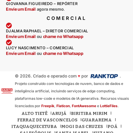
GIOVANNA FIGUEIREDO – REPÓRTER
Envie um Email
agora mesmo
.
COMERCIAL
DJALMA RAPHAEL – DIRETOR COMERCIAL
Envie um Email
ou
chame no Whatsapp
LUCY NASCIMENTO – COMERCIAL
Envie um Email
ou
chame no Whatsapp
© 2026. Criado e operado com
♥
por
.
Projeto construído com tecnologias de nuvem, banco de dados e
inteligência artificial, incluindo serviços de edge computing,
plataformas low-code e modelos de IA generativa. Recursos visuais
licenciados por
Freepik
,
Flaticon
,
FontAwesome
e
LottieFiles
.
ALTO TIETÊ
ARUJÁ
BIRITIBA MIRIM
FERRAZ DE VASCONCELOS
GUARAREMA
ITAQUAQUECETUBA
MOGI DAS CRUZES
POÁ
SALESÓPOLIS
SANTA ISABEL
SUZANO