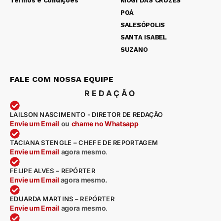
Termos e Condições
MOGI DAS CRUZES
POÁ
SALESÓPOLIS
SANTA ISABEL
SUZANO
FALE COM NOSSA EQUIPE
REDAÇÃO
LAILSON NASCIMENTO - DIRETOR DE REDAÇÃO
Envie um Email
ou
chame no Whatsapp
TACIANA STENGLE – CHEFE DE REPORTAGEM
Envie um Email
agora mesmo
.
FELIPE ALVES – REPÓRTER
Envie um Email
agora mesmo.
EDUARDA MARTINS – REPÓRTER
Envie um Email
agora mesmo
.