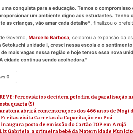
s uma conquista para a educação. Temos o compromisso 
proporcionar um ambiente digno aos estudantes. Tenho c
te as crianças, vão amar cada detalhe”
, finalizou o prefei
 de Governo,
Marcello Barbosa
, celebrou a expansão da e
etokuchi unidade I, cresci nessa escola e o sentimento 
de mais vagas nessa região e hoje temos essa nova unida
A cidade continua sendo acolhedora.”
ews:
0
REVE: Ferroviários decidem pelo fim da paralisação n
sta quarta (5)
Maratona abrirá comemorações dos 466 anos de Mogi 
 Freitas visita Carretas da Capacitação em Poá
 inaugura posto de emissão do Cartão TOP em Arujá
Liz Gabriela, a primeira bebê da Maternidade Municip