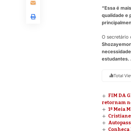
“Essa é mai
qualidade e 
principalmen
O secretário
Shozayemon S
necessidade 
estudantes. 
Total Vi
FIM DA G
retornam ne
1ª Meia 
Cristiane
Autopass
Conheça 