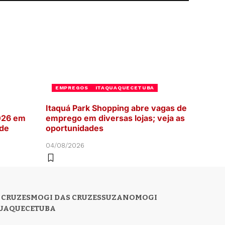
EMPREGOS
ITAQUAQUECETUBA
Itaquá Park Shopping abre vagas de
026 em
emprego em diversas lojas; veja as
 de
oportunidades
04/08/2026
 CRUZES
MOGI DAS CRUZES
SUZANO
MOGI
UAQUECETUBA