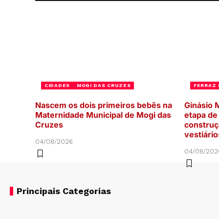
CIDADES
MOGI DAS CRUZES
FERRAZ 
Nascem os dois primeiros bebês na
Ginásio M
Maternidade Municipal de Mogi das
etapa d
Cruzes
construç
vestiári
04/08/2026
04/08/202
Principais Categorias