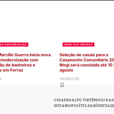
DE VASCONCELOS
MOGI DAS CRUZES
arcílio Guerra inicia nova
Seleção de casais para o
e modernização com
Casamento Comunitário 2
ão de banheiros e
Mogi será concluída até 10
os em Ferraz
agosto
6
04/08/2026
CIDADES
ALTO TIETÊ
MOGI DAS
SUZANO
POLÍTICA
SAÚDE
ITAQ