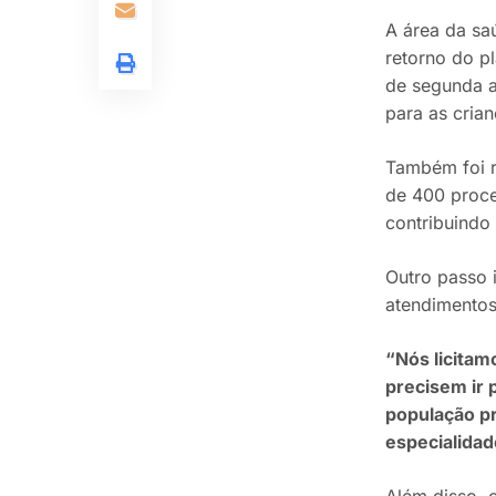
A área da sa
retorno do p
de segunda a
para as cria
Também foi r
de 400 proce
contribuindo 
Outro passo 
atendimentos
“Nós licitam
precisem ir 
população p
especialida
Além disso, 