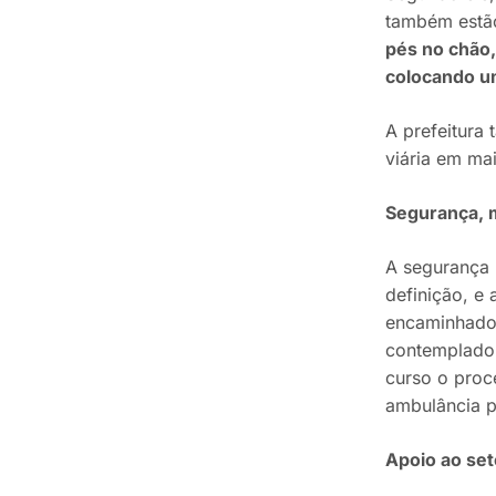
também estã
pés no chão,
colocando um
A prefeitura
viária em mai
Segurança, m
A segurança 
definição, e 
encaminhado 
contemplado 
curso o proc
ambulância 
Apoio ao seto