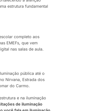
uma estrutura fundamental
escolar completo aos
s nas EMEFs, que vem
ital nas salas de aula.
luminação pública até o
mo Nirvana, Estrada dos
Pomar do Carmo.
estrutura e na iluminação
itações de iluminação
o você fala em iluminação,