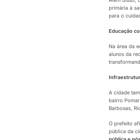
primária à s
para o cuida
Educação co
Na área da e
alunos da re
transformand
Infraestrutu
A cidade tam
bairro Pomar
Barbosas, Ri
O prefeito af
pública da c
pública e nó