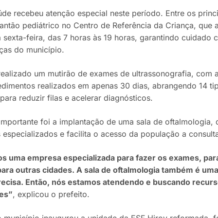
úde recebeu atenção especial neste período. Entre os princ
lantão pediátrico no Centro de Referência da Criança, que 
 sexta-feira, das 7 horas às 19 horas, garantindo cuidado 
nças do município.
ealizado um mutirão de exames de ultrassonografia, com 
dimentos realizados em apenas 30 dias, abrangendo 14 tip
para reduzir filas e acelerar diagnósticos.
importante foi a implantação de uma sala de oftalmologia, 
 especializados e facilita o acesso da população a consult
os uma empresa especializada para fazer os exames, par
para outras cidades. A sala de oftalmologia também é um
recisa. Então, nós estamos atendendo e buscando recurs
des”
, explicou o prefeito.
o município inaugurou a unidade da ESF Hiroy reformada, f