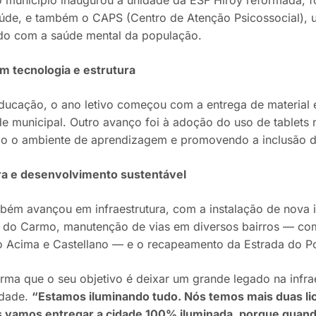
aúde, e também o CAPS (Centro de Atenção Psicossocial), 
do com a saúde mental da população.
m tecnologia e estrutura
ducação, o ano letivo começou com a entrega de material 
de municipal. Outro avanço foi à adoção do uso de tablet
o o ambiente de aprendizagem e promovendo a inclusão dig
ra e desenvolvimento sustentável
bém avançou em infraestrutura, com a instalação de nova i
 do Carmo, manutenção de vias em diversos bairros — co
o Acima e Castellano — e o recapeamento da Estrada do 
irma que o seu objetivo é deixar um grande legado na infra
idade.
“Estamos iluminando tudo. Nós temos mais duas lic
s vamos entregar a cidade 100% iluminada, porque quand