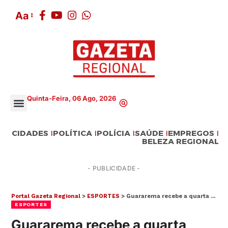
Aa
Quinta-Feira, 06 Ago, 2026
CIDADES
POLÍTICA
POLÍCIA
SAÚDE
EMPREGOS
BELEZA REGIONAL
- PUBLICIDADE -
Portal Gazeta Regional
>
ESPORTES
>
Guararema recebe a quarta etapa da prova de ciclismo ‘Volta dos Farrapos’ neste domingo (30)
ESPORTES
Guararema recebe a quarta