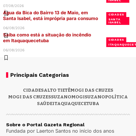
ISABEL
07/08/2026
Água da Bica do Bairro 13 de Maio, em
CIDADES
Santa Isabel, está imprópria para consumo
SANTA
ISABEL
06/08/2026
Saiba como está a situação do incêndio
em Itaquaquecetuba
CIDADES
ITAQUAQUECE
06/08/2026
Principais Categorias
CIDADES
ALTO TIETÊ
MOGI DAS CRUZES
MOGI DAS CRUZES
SUZANO
MOGI
SUZANO
POLÍTICA
SAÚDE
ITAQUAQUECETUBA
Sobre o Portal Gazeta Regional
Fundada por Laerton Santos no início dos anos