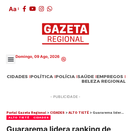
Aa
Domingo, 09 Ago, 2026
CIDADES
POLÍTICA
POLÍCIA
SAÚDE
EMPREGOS
BELEZA REGIONAL
- PUBLICIDADE -
Portal Gazeta Regional
>
CIDADES
>
ALTO TIETÊ
>
Guararema lidera ranking de desenvolvimento sustentável no Alto Tietê
ALTO TIETÊ
CIDADES
Guararema lidera ranking de