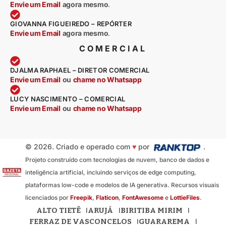
Envie um Email
agora mesmo
.
GIOVANNA FIGUEIREDO – REPÓRTER
Envie um Email
agora mesmo
.
COMERCIAL
DJALMA RAPHAEL – DIRETOR COMERCIAL
Envie um Email
ou
chame no Whatsapp
LUCY NASCIMENTO – COMERCIAL
Envie um Email
ou
chame no Whatsapp
© 2026. Criado e operado com
♥
por
.
Projeto construído com tecnologias de nuvem, banco de dados e
inteligência artificial, incluindo serviços de edge computing,
plataformas low-code e modelos de IA generativa. Recursos visuais
licenciados por
Freepik
,
Flaticon
,
FontAwesome
e
LottieFiles
.
ALTO TIETÊ
ARUJÁ
BIRITIBA MIRIM
FERRAZ DE VASCONCELOS
GUARAREMA