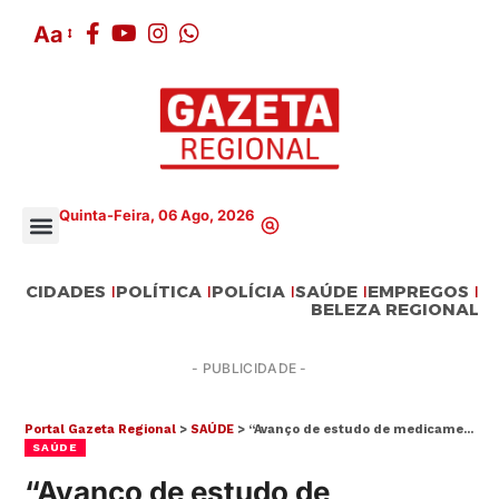
Aa
Quinta-Feira, 06 Ago, 2026
CIDADES
POLÍTICA
POLÍCIA
SAÚDE
EMPREGOS
BELEZA REGIONAL
- PUBLICIDADE -
Portal Gazeta Regional
>
SAÚDE
>
“Avanço de estudo de medicamento oral nos permite a cada dia entender e tratar melhor diferentes cânceres”, destaca professor de Oncologia da UMC
SAÚDE
“Avanço de estudo de