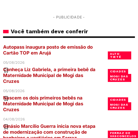
- PUBLICIDADE -
Você também deve conferir
Autopass inaugura posto de emissão do
Cartão TOP em Arujá
ALTO
TIETÊ
05/08/2026
Conheça Liz Gabriela, a primeira bebê da
CIDADES
Maternidade Municipal de Mogi das
MOGI DAS
CRUZES
Cruzes
05/08/2026
Nascem os dois primeiros bebês na
CIDADES
Maternidade Municipal de Mogi das
MOGI DAS
CRUZES
Cruzes
04/08/2026
Ginásio Marcílio Guerra inicia nova etapa
de modernização com construção de
FERRAZ DE
VASCONCELOS
banheiros e vestiários em Ferraz