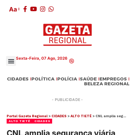
Aa
Sexta-Feira, 07 Ago, 2026
CIDADES
POLÍTICA
POLÍCIA
SAÚDE
EMPREGOS
BELEZA REGIONAL
- PUBLICIDADE -
Portal Gazeta Regional
>
CIDADES
>
ALTO TIETÊ
>
CNL amplia segurança viária com uso estratégico de drones
ALTO TIETÊ
CIDADES
CNL amplia segurança viária