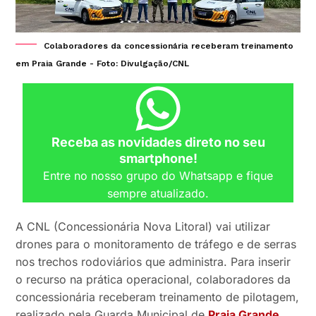
Colaboradores da concessionária receberam treinamento
em Praia Grande - Foto: Divulgação/CNL
Receba as novidades direto no seu
smartphone!
Entre no nosso grupo do Whatsapp e fique
sempre atualizado.
A CNL (Concessionária Nova Litoral) vai utilizar
drones para o monitoramento de tráfego e de serras
nos trechos rodoviários que administra. Para inserir
o recurso na prática operacional, colaboradores da
concessionária receberam treinamento de pilotagem,
realizado pela Guarda Municipal de
Praia Grande
,