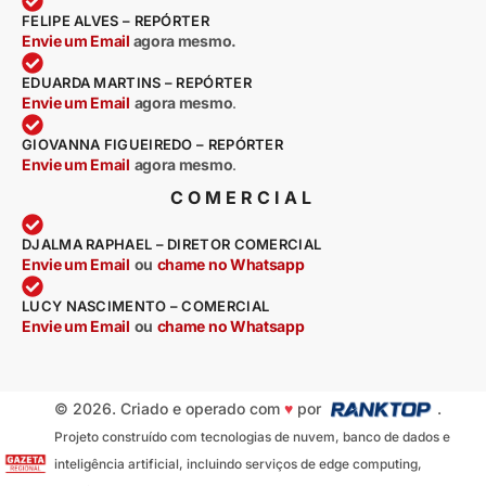
FELIPE ALVES – REPÓRTER
Envie um Email
agora mesmo.
EDUARDA MARTINS – REPÓRTER
Envie um Email
agora mesmo
.
GIOVANNA FIGUEIREDO – REPÓRTER
Envie um Email
agora mesmo
.
COMERCIAL
DJALMA RAPHAEL – DIRETOR COMERCIAL
Envie um Email
ou
chame no Whatsapp
LUCY NASCIMENTO – COMERCIAL
Envie um Email
ou
chame no Whatsapp
© 2026. Criado e operado com
♥
por
.
Projeto construído com tecnologias de nuvem, banco de dados e
inteligência artificial, incluindo serviços de edge computing,