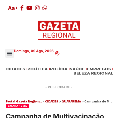
Aa
Domingo, 09 Ago, 2026
CIDADES
POLÍTICA
POLÍCIA
SAÚDE
EMPREGOS
BELEZA REGIONAL
- PUBLICIDADE -
Portal Gazeta Regional
>
CIDADES
>
GUARAREMA
>
Campanha de Multivacinação segue até 31 de outubro em Guararema
GUARAREMA
Campanha de Multivacinação