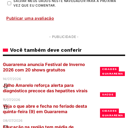
SALVAR MEUS DADOS NESTE NAVEGADOR PARA A PRÓXIMA
VEZ QUE EU COMENTAR.
- PUBLICIDADE -
Você também deve conferir
Guararema anuncia Festival de Inverno
2026 com 20 shows gratuitos
CIDADES
GUARAREMA
14/07/2026
Julho Amarelo reforça alerta para
diagnóstico precoce das hepatites virais
SAÚDE
11/07/2026
Veja o que abre e fecha no feriado desta
quinta-feira (9) em Guararema
CIDADES
GUARAREMA
08/07/2026
Educação na região tem média de