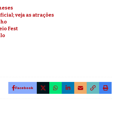
meses
cial; veja as atrações
lho
eio Fest
ulo
Facebook