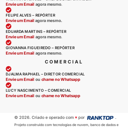
Envie um Email
agora mesmo
.
FELIPE ALVES – REPÓRTER
Envie um Email
agora mesmo.
EDUARDA MARTINS – REPÓRTER
Envie um Email
agora mesmo
.
GIOVANNA FIGUEIREDO – REPÓRTER
Envie um Email
agora mesmo
.
COMERCIAL
DJALMA RAPHAEL – DIRETOR COMERCIAL
Envie um Email
ou
chame no Whatsapp
LUCY NASCIMENTO – COMERCIAL
Envie um Email
ou
chame no Whatsapp
© 2026. Criado e operado com
♥
por
.
Projeto construído com tecnologias de nuvem, banco de dados e