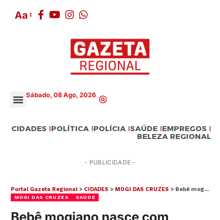
Aa
Sábado, 08 Ago, 2026
CIDADES
POLÍTICA
POLÍCIA
SAÚDE
EMPREGOS
BELEZA REGIONAL
- PUBLICIDADE -
Portal Gazeta Regional
>
CIDADES
>
MOGI DAS CRUZES
>
Bebê mogiano nasce com apenas 440g e surpreende pelo avanço do quadro clínico
MOGI DAS CRUZES
SAÚDE
Bebê mogiano nasce com