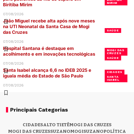
MIRIM
Biritiba Mirim
07/08/2026
João Miguel recebe alta após nove meses
na UTI Neonatal da Santa Casa de Mogi
SAÚDE
das Cruzes
07/08/2026
Hospital Santana é destaque em
MOGI DAS
acolhimento e em inovações tecnológicas
CRUZES
SAÚDE
07/08/2026
Santa Isabel alcança 6,6 no IDEB 2025 e
CIDADES
iguala média do Estado de São Paulo
SANTA
ISABEL
07/08/2026
Principais Categorias
CIDADES
ALTO TIETÊ
MOGI DAS CRUZES
MOGI DAS CRUZES
SUZANO
MOGI
SUZANO
POLÍTICA