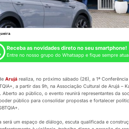
queira
Receba as novidades direto no seu smartphone!
Entre no nosso grupo do Whatsapp e fique sempre atua
 de
Arujá
realiza, no próximo sábado (26), a 1ª Conferência
QIA+, a partir das 9h, na Associação Cultural de Arujá – Ka
. Aberto ao público, o evento reunirá representantes da so
oder público para consolidar propostas e fortalecer polític
GBTQIA+.
a será um espaço de diálogo, escuta qualificada e constru
nfrentamento à violência, trabalho digno e geração de ren