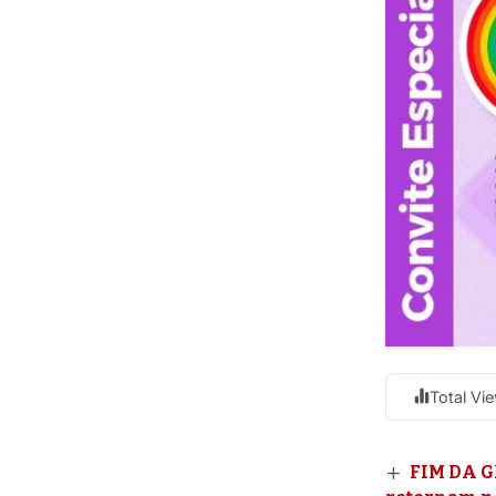
Total Vi
FIM DA G