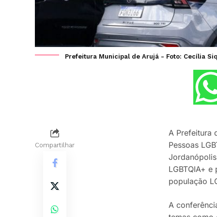
Prefeitura Municipal de Arujá - Foto: Cecília Si
A Prefeitura
Pessoas LGBT
Compartilhar
Jordanópolis
LGBTQIA+ e p
população L
A conferênci
temas como e