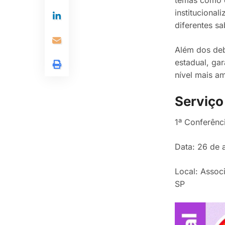
institucional
diferentes sa
Além dos deb
estadual, ga
nível mais a
Serviço
1ª Conferênc
Data: 26 de a
Local: Associ
SP