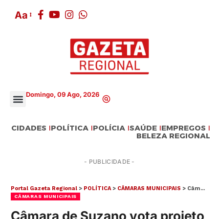
Aa
Domingo, 09 Ago, 2026
CIDADES
POLÍTICA
POLÍCIA
SAÚDE
EMPREGOS
BELEZA REGIONAL
- PUBLICIDADE -
Portal Gazeta Regional
>
POLÍTICA
>
CÂMARAS MUNICIPAIS
>
Câmara de Suzano vota projeto para ampliar número de agentes fiscais ambientais
CÂMARAS MUNICIPAIS
Câmara de Suzano vota projeto