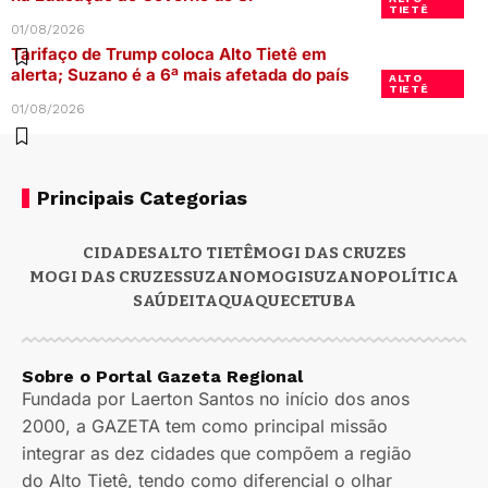
TIETÊ
01/08/2026
Tarifaço de Trump coloca Alto Tietê em
alerta; Suzano é a 6ª mais afetada do país
ALTO
TIETÊ
01/08/2026
Principais Categorias
CIDADES
ALTO TIETÊ
MOGI DAS CRUZES
MOGI DAS CRUZES
SUZANO
MOGI
SUZANO
POLÍTICA
SAÚDE
ITAQUAQUECETUBA
Sobre o Portal Gazeta Regional
Fundada por Laerton Santos no início dos anos
2000, a GAZETA tem como principal missão
integrar as dez cidades que compõem a região
do Alto Tietê, tendo como diferencial o olhar