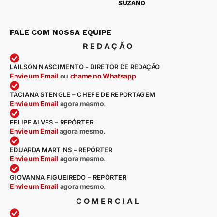
SUZANO
FALE COM NOSSA EQUIPE
REDAÇÃO
LAILSON NASCIMENTO - DIRETOR DE REDAÇÃO
Envie um Email
ou
chame no Whatsapp
TACIANA STENGLE – CHEFE DE REPORTAGEM
Envie um Email
agora mesmo
.
FELIPE ALVES – REPÓRTER
Envie um Email
agora mesmo.
EDUARDA MARTINS – REPÓRTER
Envie um Email
agora mesmo
.
GIOVANNA FIGUEIREDO – REPÓRTER
Envie um Email
agora mesmo
.
COMERCIAL