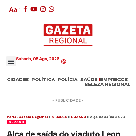
Aa
Sábado, 08 Ago, 2026
CIDADES
POLÍTICA
POLÍCIA
SAÚDE
EMPREGOS
BELEZA REGIONAL
- PUBLICIDADE -
Portal Gazeta Regional
>
CIDADES
>
SUZANO
>
Alça de saída do viaduto Leon Feffer, em Suzano, ganha nova pavimentação
SUZANO
Alça de saída do viaduto Leon