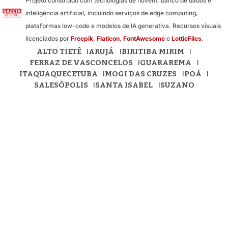
Projeto construído com tecnologias de nuvem, banco de dados e
inteligência artificial, incluindo serviços de edge computing,
plataformas low-code e modelos de IA generativa. Recursos visuais
licenciados por
Freepik
,
Flaticon
,
FontAwesome
e
LottieFiles
.
ALTO TIETÊ
ARUJÁ
BIRITIBA MIRIM
FERRAZ DE VASCONCELOS
GUARAREMA
ITAQUAQUECETUBA
MOGI DAS CRUZES
POÁ
SALESÓPOLIS
SANTA ISABEL
SUZANO