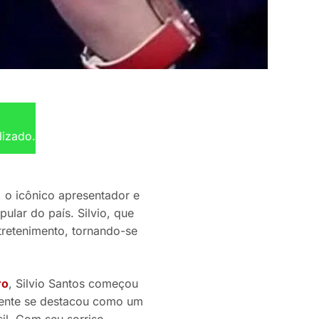
lizado.
, o icônico apresentador e
ular do país. Silvio, que
tretenimento, tornando-se
ro
, Silvio Santos começou
mente se destacou como um
il. Com seu sorriso