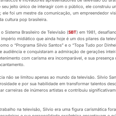
 seu jeito único de interagir com o público, ele construiu 
; ele foi um mestre da comunicação, um empreendedor vis
 cultura pop brasileira.
 o Sistema Brasileiro de Televisão (
SBT
) em 1981, desafian
império midiático que ainda hoje é um dos pilares da televi
omo o “Programa Silvio Santos” e o “Topa Tudo por Dinhei
 audiência e conquistaram a admiração de gerações inteir
retenimento com carisma era incomparável, e sua presença n
ncantamento.
ncia não se limitou apenas ao mundo da televisão. Silvio S
rosidade e por sua habilidade em transformar talentos des
ar carreiras de inúmeros artistas e contribuiu significativa
rabalho na televisão, Silvio era uma figura carismática for
rincadeiras e sua personalidade excêntrica encantavam o p