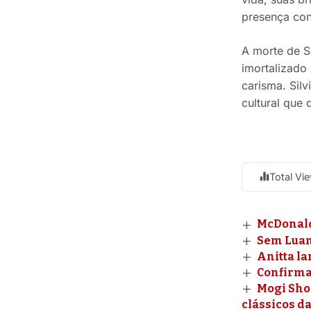
presença con
A morte de S
imortalizado 
carisma. Sil
cultural que
Total Vi
McDonald
Sem Luan 
Anitta la
Confirmad
Mogi Sho
clássicos d