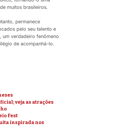
e muitos brasileiros.
entanto, permanece
ocados pelo seu talento e
ne, um verdadeiro fenômeno
vilégio de acompanhá-lo.
meses
cial; veja as atrações
lho
eio Fest
uita inspirada nos