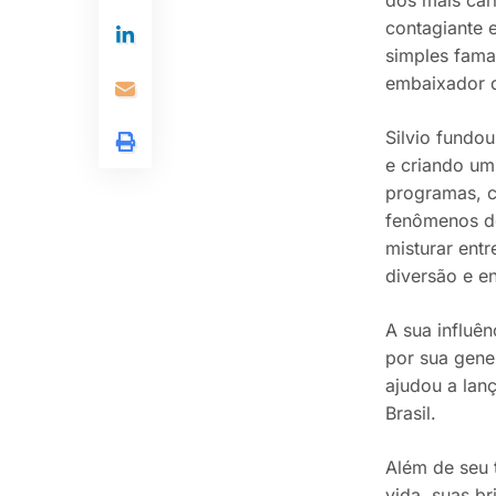
contagiante e
simples fama
embaixador da
Silvio fundou
e criando um 
programas, c
fenômenos de
misturar ent
diversão e e
A sua influê
por sua gene
ajudou a lanç
Brasil.
Além de seu t
vida, suas b