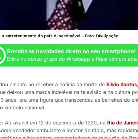
e o entretenimento do país é inestimável - Foto: Divulgação
Receba as novidades direto no seu smartphone!
Entre no nosso grupo do Whatsapp e fique sempre atua
rdou em luto ao receber a notícia da morte de
Silvio Santos
e deixou uma marca indelével na televisão e na cultura pop
93 anos, era uma figura que transcendeu as barreiras do en
o símbolo nacional.
or Abravanel em 12 de dezembro de 1930, no
Rio de Janei
 como vendedor ambulante e locutor de rádio, mas rapida
ismáticos e inovadores apresentadores de televisão do Bras