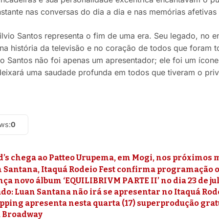
stante nas conversas do dia a dia e nas memórias afetivas d
ilvio Santos representa o fim de uma era. Seu legado, no 
na história da televisão e no coração de todos que foram t
vio Santos não foi apenas um apresentador; ele foi um íco
 deixará uma saudade profunda em todos que tiveram o pri
ews:
0
’s chega ao Patteo Urupema, em Mogi, nos próximos 
Santana, Itaquá Rodeio Fest confirma programação ofi
nça novo álbum ‘EQUILIBRIVM PARTE II’ no dia 23 de ju
o: Luan Santana não irá se apresentar no Itaquá Rod
pping apresenta nesta quarta (17) superprodução grat
a Broadway