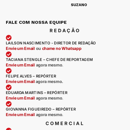
SUZANO
FALE COM NOSSA EQUIPE
REDAÇÃO
LAILSON NASCIMENTO - DIRETOR DE REDAÇÃO
Envie um Email
ou
chame no Whatsapp
TACIANA STENGLE – CHEFE DE REPORTAGEM
Envie um Email
agora mesmo
.
FELIPE ALVES – REPÓRTER
Envie um Email
agora mesmo.
EDUARDA MARTINS – REPÓRTER
Envie um Email
agora mesmo
.
GIOVANNA FIGUEIREDO – REPÓRTER
Envie um Email
agora mesmo
.
COMERCIAL