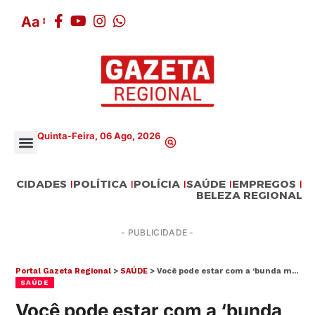
Aa
Quinta-Feira, 06 Ago, 2026
CIDADES
POLÍTICA
POLÍCIA
SAÚDE
EMPREGOS
BELEZA REGIONAL
- PUBLICIDADE -
Portal Gazeta Regional
>
SAÚDE
>
Você pode estar com a ‘bunda morta’ e não saber: conheça a síndrome moderna do sedentarismo
SAÚDE
Você pode estar com a ‘bunda