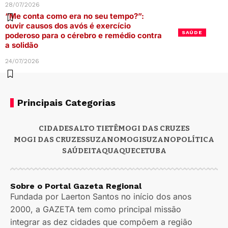
28/07/2026
“Me conta como era no seu tempo?”:
ouvir causos dos avós é exercício
SAÚDE
poderoso para o cérebro e remédio contra
a solidão
24/07/2026
Principais Categorias
CIDADES
ALTO TIETÊ
MOGI DAS CRUZES
MOGI DAS CRUZES
SUZANO
MOGI
SUZANO
POLÍTICA
SAÚDE
ITAQUAQUECETUBA
Sobre o Portal Gazeta Regional
Fundada por Laerton Santos no início dos anos
2000, a GAZETA tem como principal missão
integrar as dez cidades que compõem a região