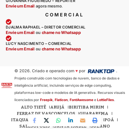
GIOVANNA FIGUEIREDO – REPÓRTER
Envie um Email
agora mesmo
.
COMERCIAL
DJALMA RAPHAEL – DIRETOR COMERCIAL
Envie um Email
ou
chame no Whatsapp
LUCY NASCIMENTO – COMERCIAL
Envie um Email
ou
chame no Whatsapp
© 2026. Criado e operado com
♥
por
.
Projeto construído com tecnologias de nuvem, banco de dados e
inteligência artificial, incluindo serviços de edge computing,
plataformas low-code e modelos de IA generativa. Recursos visuais
licenciados por
Freepik
,
Flaticon
,
FontAwesome
e
LottieFiles
.
ALTO TIETÊ
ARUJÁ
BIRITIBA MIRIM
FERRAZ DE VASCONCELOS
GUARAREMA
ITAQUAQUECETUBA
MOGI DAS CRUZES
POÁ
SALESÓPOLIS
SANTA ISABEL
SUZANO