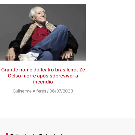
Grande nome do teatro brasileiro, Zé
Celso morre após sobreviver a
incêndio
Guilherme Alferes
06/07/2023