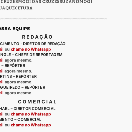
 CRUZES
MOGI DAS CRUZES
SUZANO
MOGI
UAQUECETUBA
OSSA EQUIPE
REDAÇÃO
CIMENTO - DIRETOR DE REDAÇÃO
il
ou
chame no Whatsapp
ENGLE – CHEFE DE REPORTAGEM
il
agora mesmo
.
S – REPÓRTER
il
agora mesmo.
RTINS – REPÓRTER
il
agora mesmo
.
IGUEIREDO – REPÓRTER
il
agora mesmo
.
COMERCIAL
HAEL – DIRETOR COMERCIAL
il
ou
chame no Whatsapp
MENTO – COMERCIAL
il
ou
chame no Whatsapp