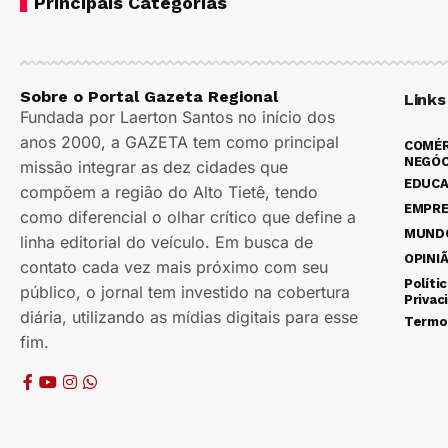
Principais Categorias
Sobre o Portal Gazeta Regional
Links
Fundada por Laerton Santos no início dos
anos 2000, a GAZETA tem como principal
COMÉR
NEGÓC
missão integrar as dez cidades que
EDUC
compõem a região do Alto Tietê, tendo
EMPR
como diferencial o olhar crítico que define a
MUND
linha editorial do veículo. Em busca de
OPINI
contato cada vez mais próximo com seu
Políti
público, o jornal tem investido na cobertura
Privac
diária, utilizando as mídias digitais para esse
Termo
fim.