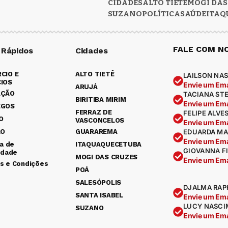
CIDADES
ALTO TIETÊ
MOGI DAS
SUZANO
POLÍTICA
SAÚDE
ITAQ
FALE COM N
 Rápidos
Cidades
CIO E
ALTO TIETÊ
LAILSON NAS
IOS
Envie um Ema
ARUJÁ
AÇÃO
TACIANA ST
BIRITIBA MIRIM
Envie um Ema
EGOS
FERRAZ DE
FELIPE ALVE
O
VASCONCELOS
Envie um Ema
ÃO
GUARAREMA
EDUARDA MA
Envie um Ema
ca de
ITAQUAQUECETUBA
GIOVANNA F
idade
MOGI DAS CRUZES
Envie um Ema
s e Condições
POÁ
SALESÓPOLIS
DJALMA RAP
SANTA ISABEL
Envie um Ema
LUCY NASCI
SUZANO
Envie um Ema