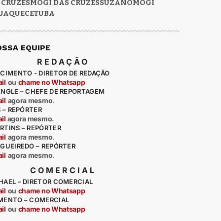
 CRUZES
MOGI DAS CRUZES
SUZANO
MOGI
UAQUECETUBA
OSSA EQUIPE
REDAÇÃO
CIMENTO - DIRETOR DE REDAÇÃO
il
ou
chame no Whatsapp
ENGLE – CHEFE DE REPORTAGEM
il
agora mesmo
.
S – REPÓRTER
il
agora mesmo.
RTINS – REPÓRTER
il
agora mesmo
.
IGUEIREDO – REPÓRTER
il
agora mesmo
.
COMERCIAL
HAEL – DIRETOR COMERCIAL
il
ou
chame no Whatsapp
MENTO – COMERCIAL
il
ou
chame no Whatsapp