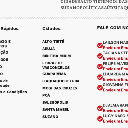
CIDADES
ALTO TIETÊ
MOGI DAS
SUZANO
POLÍTICA
SAÚDE
ITAQ
FALE COM N
 Rápidos
Cidades
CIO E
ALTO TIETÊ
LAILSON NAS
IOS
Envie um Ema
ARUJÁ
AÇÃO
TACIANA ST
BIRITIBA MIRIM
Envie um Ema
EGOS
FERRAZ DE
FELIPE ALVE
O
VASCONCELOS
Envie um Ema
ÃO
GUARAREMA
EDUARDA MA
Envie um Ema
ca de
ITAQUAQUECETUBA
GIOVANNA F
idade
MOGI DAS CRUZES
Envie um Ema
s e Condições
POÁ
SALESÓPOLIS
DJALMA RAP
SANTA ISABEL
Envie um Ema
LUCY NASCI
SUZANO
Envie um Ema