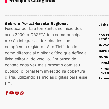
Principais Categorias
Sobre o Portal Gazeta Regional
Links
Fundada por Laerton Santos no início dos
anos 2000, a GAZETA tem como principal
COMÉR
NEGÓC
missão integrar as dez cidades que
EDUC
compõem a região do Alto Tietê, tendo
EMPR
como diferencial o olhar crítico que define a
MUND
linha editorial do veículo. Em busca de
OPINI
contato cada vez mais próximo com seu
Políti
público, o jornal tem investido na cobertura
Privac
diária, utilizando as mídias digitais para esse
Termo
fim.