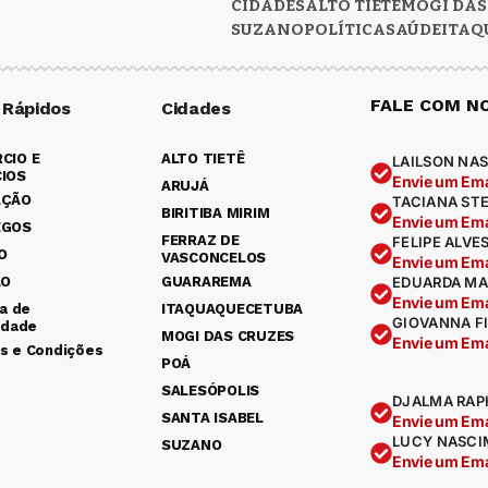
CIDADES
ALTO TIETÊ
MOGI DAS
SUZANO
POLÍTICA
SAÚDE
ITAQ
FALE COM N
 Rápidos
Cidades
CIO E
ALTO TIETÊ
LAILSON NAS
IOS
Envie um Ema
ARUJÁ
AÇÃO
TACIANA ST
BIRITIBA MIRIM
Envie um Ema
EGOS
FERRAZ DE
FELIPE ALVE
O
VASCONCELOS
Envie um Ema
ÃO
GUARAREMA
EDUARDA MA
Envie um Ema
ca de
ITAQUAQUECETUBA
GIOVANNA F
idade
MOGI DAS CRUZES
Envie um Ema
s e Condições
POÁ
SALESÓPOLIS
DJALMA RAP
SANTA ISABEL
Envie um Ema
LUCY NASCI
SUZANO
Envie um Ema