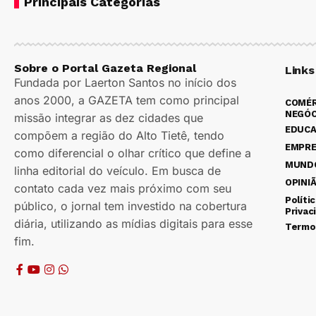
Principais Categorias
Sobre o Portal Gazeta Regional
Links
Fundada por Laerton Santos no início dos
anos 2000, a GAZETA tem como principal
COMÉR
NEGÓC
missão integrar as dez cidades que
EDUC
compõem a região do Alto Tietê, tendo
EMPR
como diferencial o olhar crítico que define a
MUND
linha editorial do veículo. Em busca de
OPINI
contato cada vez mais próximo com seu
Políti
público, o jornal tem investido na cobertura
Privac
diária, utilizando as mídias digitais para esse
Termo
fim.