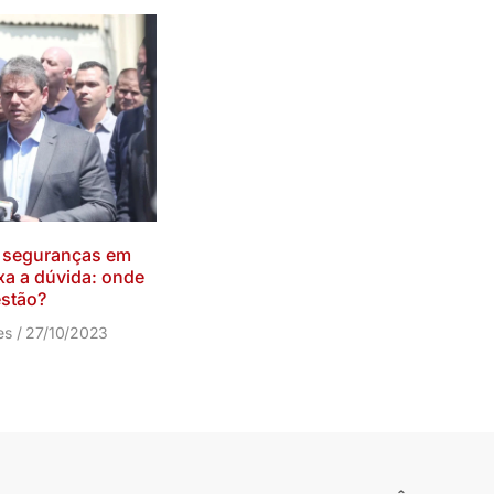
 seguranças em
xa a dúvida: onde
estão?
res
27/10/2023