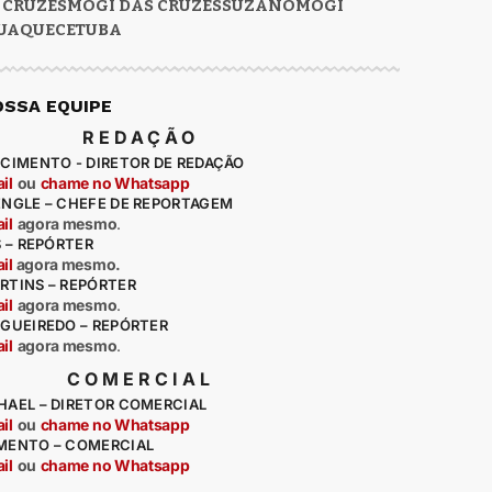
 CRUZES
MOGI DAS CRUZES
SUZANO
MOGI
UAQUECETUBA
OSSA EQUIPE
REDAÇÃO
CIMENTO - DIRETOR DE REDAÇÃO
il
ou
chame no Whatsapp
ENGLE – CHEFE DE REPORTAGEM
il
agora mesmo
.
S – REPÓRTER
il
agora mesmo.
RTINS – REPÓRTER
il
agora mesmo
.
IGUEIREDO – REPÓRTER
il
agora mesmo
.
COMERCIAL
HAEL – DIRETOR COMERCIAL
il
ou
chame no Whatsapp
MENTO – COMERCIAL
il
ou
chame no Whatsapp