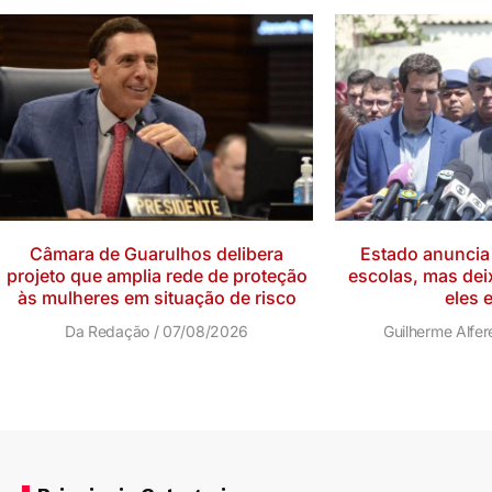
Câmara de Guarulhos delibera
Estado anuncia
projeto que amplia rede de proteção
escolas, mas dei
às mulheres em situação de risco
eles 
Da Redação
07/08/2026
Guilherme Alfe