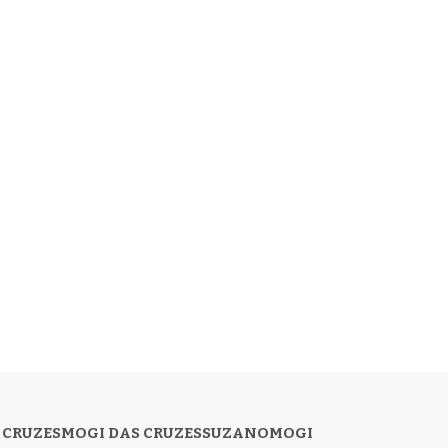
 CRUZES
MOGI DAS CRUZES
SUZANO
MOGI