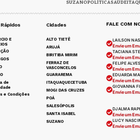
SUZANO
POLÍTICA
SAÚDE
ITAQ
FALE COM N
 Rápidos
Cidades
CIO E
ALTO TIETÊ
LAILSON NAS
IOS
Envie um Ema
ARUJÁ
AÇÃO
TACIANA ST
BIRITIBA MIRIM
Envie um Ema
EGOS
FERRAZ DE
FELIPE ALVE
O
VASCONCELOS
Envie um Ema
ÃO
GUARAREMA
EDUARDA MA
Envie um Ema
ca de
ITAQUAQUECETUBA
GIOVANNA F
idade
MOGI DAS CRUZES
Envie um Ema
s e Condições
POÁ
SALESÓPOLIS
DJALMA RAP
SANTA ISABEL
Envie um Ema
LUCY NASCI
SUZANO
Envie um Ema