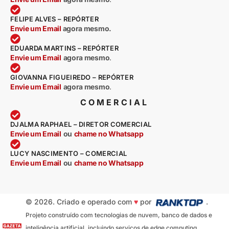
FELIPE ALVES – REPÓRTER
Envie um Email
agora mesmo.
EDUARDA MARTINS – REPÓRTER
Envie um Email
agora mesmo
.
GIOVANNA FIGUEIREDO – REPÓRTER
Envie um Email
agora mesmo
.
COMERCIAL
DJALMA RAPHAEL – DIRETOR COMERCIAL
Envie um Email
ou
chame no Whatsapp
LUCY NASCIMENTO – COMERCIAL
Envie um Email
ou
chame no Whatsapp
© 2026. Criado e operado com
♥
por
.
Projeto construído com tecnologias de nuvem, banco de dados e
inteligência artificial, incluindo serviços de edge computing,