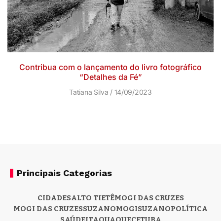
Contribua com o lançamento do livro fotográfico
“Detalhes da Fé”
Tatiana Silva
14/09/2023
Principais Categorias
CIDADES
ALTO TIETÊ
MOGI DAS CRUZES
MOGI DAS CRUZES
SUZANO
MOGI
SUZANO
POLÍTICA
SAÚDE
ITAQUAQUECETUBA