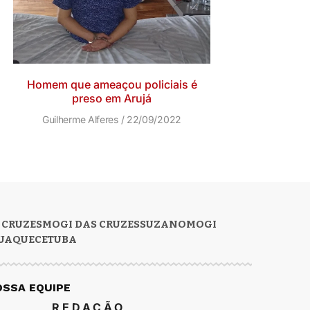
Homem que ameaçou policiais é
preso em Arujá
Guilherme Alferes
22/09/2022
 CRUZES
MOGI DAS CRUZES
SUZANO
MOGI
UAQUECETUBA
OSSA EQUIPE
REDAÇÃO