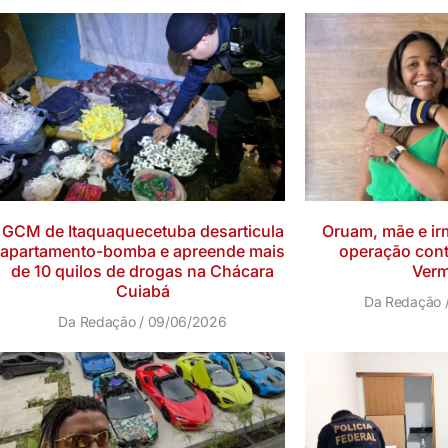
GCM de Itaquaquecetuba desarticula
Oruam, mãe e ir
apartamento-bomba e apreende mais
operação con
de 10 quilos de drogas na Chácara
Verm
Cuiabá
Da Redação
Da Redação
09/06/2026