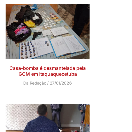
Casa-bomba é desmantelada pela
GCM em Itaquaquecetuba
Da Redação
27/01/2026