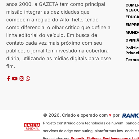
anos 2000, a GAZETA tem como principal
COMÉR
NEGÓC
missão integrar as dez cidades que
EDUC
compõem a região do Alto Tietê, tendo
EMPR
como diferencial o olhar crítico que define a
MUND
linha editorial do veículo. Em busca de
OPINI
contato cada vez mais próximo com seu
Políti
público, o jornal tem investido na cobertura
Privac
diária, utilizando as mídias digitais para esse
Termo
fim.
© 2026. Criado e operado com
♥
por
Projeto construído com tecnologias de nuvem, banco de 
serviços de edge computing, plataformas low-code e m
licenciados por
Freepik
,
Flaticon
,
FontAwesome
e
Lott