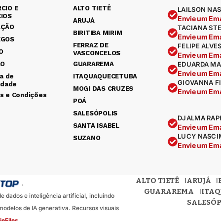
CIO E
ALTO TIETÊ
LAILSON NAS
IOS
Envie um Ema
ARUJÁ
AÇÃO
TACIANA ST
BIRITIBA MIRIM
Envie um Ema
EGOS
FERRAZ DE
FELIPE ALVE
O
VASCONCELOS
Envie um Ema
ÃO
GUARAREMA
EDUARDA MA
Envie um Ema
ca de
ITAQUAQUECETUBA
GIOVANNA F
idade
MOGI DAS CRUZES
Envie um Ema
s e Condições
POÁ
SALESÓPOLIS
DJALMA RAP
SANTA ISABEL
Envie um Ema
LUCY NASCI
SUZANO
Envie um Ema
ALTO TIETÊ
ARUJÁ
.
GUARAREMA
ITA
dados e inteligência artificial, incluindo
SALESÓP
odelos de IA generativa. Recursos visuais
ieFiles
.