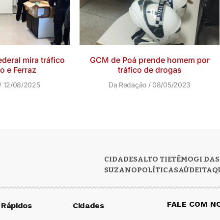
deral mira tráfico
GCM de Poá prende homem por
 e Ferraz
tráfico de drogas
12/08/2025
Da Redação
08/05/2023
CIDADES
ALTO TIETÊ
MOGI DAS
SUZANO
POLÍTICA
SAÚDE
ITAQ
FALE COM N
 Rápidos
Cidades