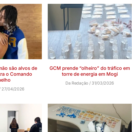
mão são alvos de
GCM prende “olheiro” do tráfico em
tra o Comando
torre de energia em Mogi
elho
Da Redação
31/03/2026
27/04/2026