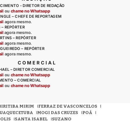
CIMENTO - DIRETOR DE REDAÇÃO
il
ou
chame no Whatsapp
ENGLE – CHEFE DE REPORTAGEM
il
agora mesmo
.
S – REPÓRTER
il
agora mesmo.
RTINS – REPÓRTER
il
agora mesmo
.
IGUEIREDO – REPÓRTER
il
agora mesmo
.
COMERCIAL
HAEL – DIRETOR COMERCIAL
il
ou
chame no Whatsapp
MENTO – COMERCIAL
il
ou
chame no Whatsapp
BIRITIBA MIRIM
FERRAZ DE VASCONCELOS
QUAQUECETUBA
MOGI DAS CRUZES
POÁ
OLIS
SANTA ISABEL
SUZANO