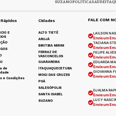
SUZANO
POLÍTICA
SAÚDE
ITAQ
FALE COM N
 Rápidos
Cidades
CIO E
ALTO TIETÊ
LAILSON NAS
IOS
Envie um Ema
ARUJÁ
AÇÃO
TACIANA ST
BIRITIBA MIRIM
Envie um Ema
EGOS
FERRAZ DE
FELIPE ALVE
O
VASCONCELOS
Envie um Ema
ÃO
GUARAREMA
EDUARDA MA
Envie um Ema
ca de
ITAQUAQUECETUBA
GIOVANNA F
idade
MOGI DAS CRUZES
Envie um Ema
s e Condições
POÁ
SALESÓPOLIS
DJALMA RAP
SANTA ISABEL
Envie um Ema
LUCY NASCI
SUZANO
Envie um Ema