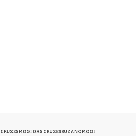
 CRUZES
MOGI DAS CRUZES
SUZANO
MOGI