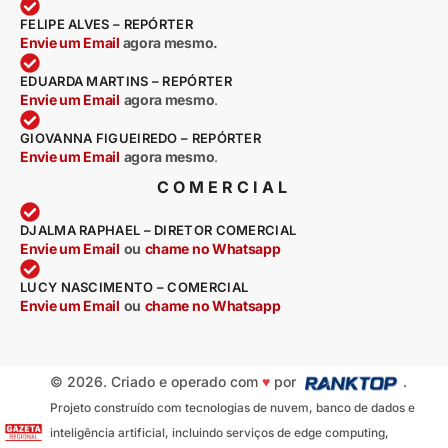
FELIPE ALVES – REPÓRTER
Envie um Email
agora mesmo.
EDUARDA MARTINS – REPÓRTER
Envie um Email
agora mesmo
.
GIOVANNA FIGUEIREDO – REPÓRTER
Envie um Email
agora mesmo
.
COMERCIAL
DJALMA RAPHAEL – DIRETOR COMERCIAL
Envie um Email
ou
chame no Whatsapp
LUCY NASCIMENTO – COMERCIAL
Envie um Email
ou
chame no Whatsapp
© 2026. Criado e operado com
♥
por
.
Projeto construído com tecnologias de nuvem, banco de dados e
inteligência artificial, incluindo serviços de edge computing,