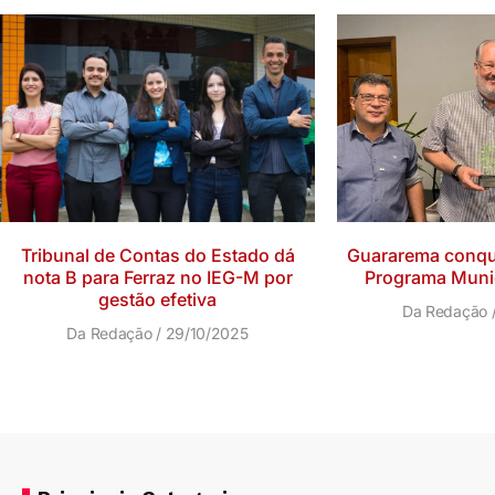
Tribunal de Contas do Estado dá
Guararema conqui
nota B para Ferraz no IEG-M por
Programa Munic
gestão efetiva
Da Redação
Da Redação
29/10/2025