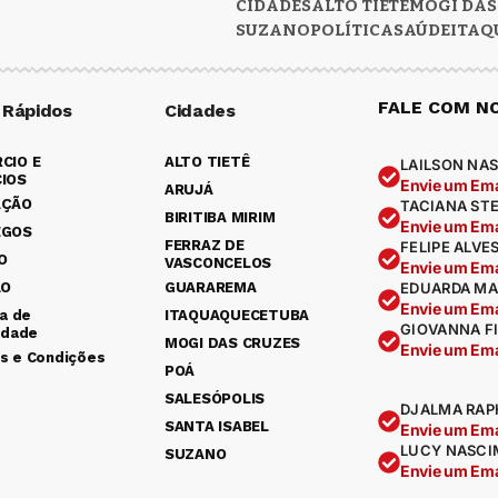
CIDADES
ALTO TIETÊ
MOGI DAS
SUZANO
POLÍTICA
SAÚDE
ITAQ
FALE COM N
 Rápidos
Cidades
CIO E
ALTO TIETÊ
LAILSON NAS
IOS
Envie um Ema
ARUJÁ
AÇÃO
TACIANA ST
BIRITIBA MIRIM
Envie um Ema
EGOS
FERRAZ DE
FELIPE ALVE
O
VASCONCELOS
Envie um Ema
ÃO
GUARAREMA
EDUARDA MA
Envie um Ema
ca de
ITAQUAQUECETUBA
GIOVANNA F
idade
MOGI DAS CRUZES
Envie um Ema
s e Condições
POÁ
SALESÓPOLIS
DJALMA RAP
SANTA ISABEL
Envie um Ema
LUCY NASCI
SUZANO
Envie um Ema