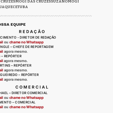
 CRUZES
MOGI DAS CRUZES
SUZANO
MOGI
UAQUECETUBA
OSSA EQUIPE
REDAÇÃO
CIMENTO - DIRETOR DE REDAÇÃO
il
ou
chame no Whatsapp
ENGLE – CHEFE DE REPORTAGEM
il
agora mesmo
.
S – REPÓRTER
il
agora mesmo.
RTINS – REPÓRTER
il
agora mesmo
.
IGUEIREDO – REPÓRTER
il
agora mesmo
.
COMERCIAL
HAEL – DIRETOR COMERCIAL
il
ou
chame no Whatsapp
MENTO – COMERCIAL
il
ou
chame no Whatsapp