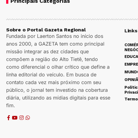
Principais Categorias
Sobre o Portal Gazeta Regional
Links
Fundada por Laerton Santos no início dos
anos 2000, a GAZETA tem como principal
COMÉR
NEGÓC
missão integrar as dez cidades que
EDUC
compõem a região do Alto Tietê, tendo
EMPR
como diferencial o olhar crítico que define a
MUND
linha editorial do veículo. Em busca de
OPINI
contato cada vez mais próximo com seu
Políti
público, o jornal tem investido na cobertura
Privac
diária, utilizando as mídias digitais para esse
Termo
fim.