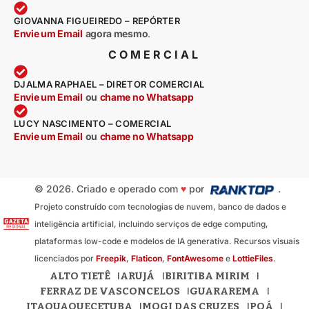
GIOVANNA FIGUEIREDO – REPÓRTER
Envie um Email
agora mesmo
.
COMERCIAL
DJALMA RAPHAEL – DIRETOR COMERCIAL
Envie um Email
ou
chame no Whatsapp
LUCY NASCIMENTO – COMERCIAL
Envie um Email
ou
chame no Whatsapp
© 2026. Criado e operado com
♥
por
.
Projeto construído com tecnologias de nuvem, banco de dados e
inteligência artificial, incluindo serviços de edge computing,
plataformas low-code e modelos de IA generativa. Recursos visuais
licenciados por
Freepik
,
Flaticon
,
FontAwesome
e
LottieFiles
.
ALTO TIETÊ
ARUJÁ
BIRITIBA MIRIM
FERRAZ DE VASCONCELOS
GUARAREMA
ITAQUAQUECETUBA
MOGI DAS CRUZES
POÁ