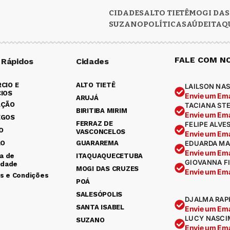
CIDADES
ALTO TIETÊ
MOGI DAS
SUZANO
POLÍTICA
SAÚDE
ITAQ
FALE COM N
 Rápidos
Cidades
CIO E
ALTO TIETÊ
LAILSON NAS
IOS
Envie um Ema
ARUJÁ
AÇÃO
TACIANA ST
BIRITIBA MIRIM
Envie um Ema
EGOS
FERRAZ DE
FELIPE ALVE
O
VASCONCELOS
Envie um Ema
ÃO
GUARAREMA
EDUARDA MA
Envie um Ema
ca de
ITAQUAQUECETUBA
GIOVANNA F
idade
MOGI DAS CRUZES
Envie um Ema
s e Condições
POÁ
SALESÓPOLIS
DJALMA RAP
SANTA ISABEL
Envie um Ema
LUCY NASCI
SUZANO
Envie um Ema