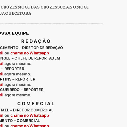
 CRUZES
MOGI DAS CRUZES
SUZANO
MOGI
UAQUECETUBA
OSSA EQUIPE
REDAÇÃO
CIMENTO - DIRETOR DE REDAÇÃO
il
ou
chame no Whatsapp
ENGLE – CHEFE DE REPORTAGEM
il
agora mesmo
.
S – REPÓRTER
il
agora mesmo.
RTINS – REPÓRTER
il
agora mesmo
.
IGUEIREDO – REPÓRTER
il
agora mesmo
.
COMERCIAL
HAEL – DIRETOR COMERCIAL
il
ou
chame no Whatsapp
MENTO – COMERCIAL
il
ou
chame no Whatsapp