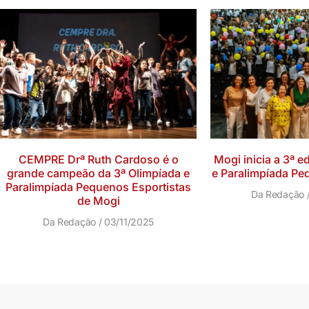
CEMPRE Drª Ruth Cardoso é o
Mogi inicia a 3ª e
grande campeão da 3ª Olimpíada e
e Paralimpíada Pe
Paralimpíada Pequenos Esportistas
Da Redação
de Mogi
Da Redação
03/11/2025