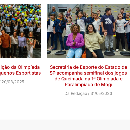
dição da Olimpíada
Secretária de Esporte do Estado de
quenos Esportistas
SP acompanha semifinal dos jogos
de Queimada da 1ª Olimpíada e
20/03/2025
Paralimpíada de Mogi
Da Redação
31/05/2023