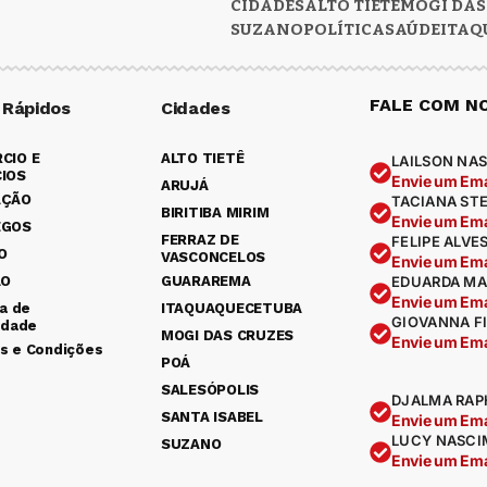
CIDADES
ALTO TIETÊ
MOGI DAS
SUZANO
POLÍTICA
SAÚDE
ITAQ
FALE COM N
 Rápidos
Cidades
CIO E
ALTO TIETÊ
LAILSON NAS
IOS
Envie um Ema
ARUJÁ
AÇÃO
TACIANA ST
BIRITIBA MIRIM
Envie um Ema
EGOS
FERRAZ DE
FELIPE ALVE
O
VASCONCELOS
Envie um Ema
ÃO
GUARAREMA
EDUARDA MA
Envie um Ema
ca de
ITAQUAQUECETUBA
GIOVANNA F
idade
MOGI DAS CRUZES
Envie um Ema
s e Condições
POÁ
SALESÓPOLIS
DJALMA RAP
SANTA ISABEL
Envie um Ema
LUCY NASCI
SUZANO
Envie um Ema