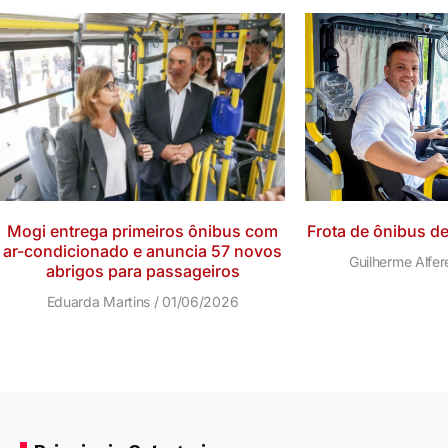
Mogi entrega primeiros ônibus com
Frota de ônibus de
ar-condicionado e anuncia 57 novos
Guilherme Alfe
abrigos para passageiros
Eduarda Martins
01/06/2026