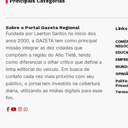
Principais Categorias
Sobre o Portal Gazeta Regional
Links
Fundada por Laerton Santos no início dos
anos 2000, a GAZETA tem como principal
COMÉR
NEGÓC
missão integrar as dez cidades que
EDUC
compõem a região do Alto Tietê, tendo
EMPR
como diferencial o olhar crítico que define a
MUND
linha editorial do veículo. Em busca de
OPINI
contato cada vez mais próximo com seu
Políti
público, o jornal tem investido na cobertura
Privac
diária, utilizando as mídias digitais para esse
Termo
fim.