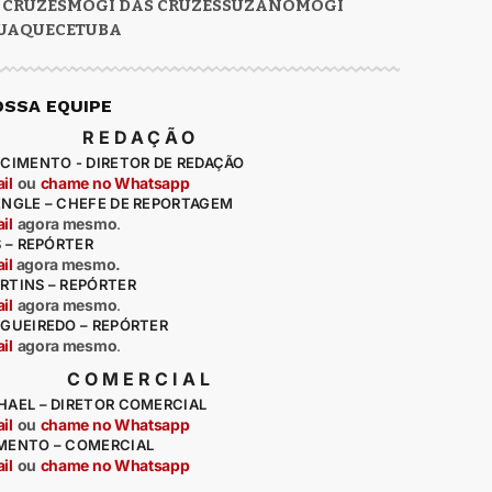
 CRUZES
MOGI DAS CRUZES
SUZANO
MOGI
UAQUECETUBA
OSSA EQUIPE
REDAÇÃO
CIMENTO - DIRETOR DE REDAÇÃO
il
ou
chame no Whatsapp
ENGLE – CHEFE DE REPORTAGEM
il
agora mesmo
.
S – REPÓRTER
il
agora mesmo.
RTINS – REPÓRTER
il
agora mesmo
.
IGUEIREDO – REPÓRTER
il
agora mesmo
.
COMERCIAL
HAEL – DIRETOR COMERCIAL
il
ou
chame no Whatsapp
MENTO – COMERCIAL
il
ou
chame no Whatsapp