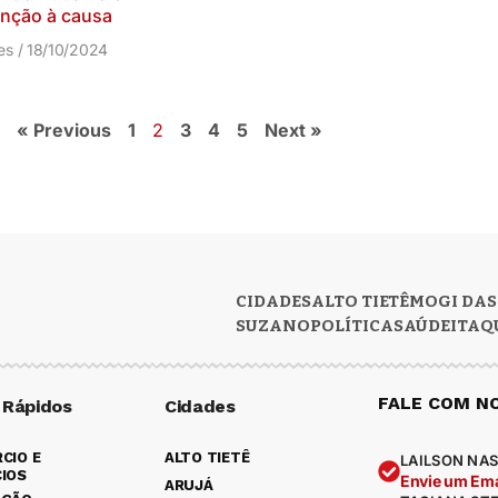
enção à causa
res
18/10/2024
« Previous
1
2
3
4
5
Next »
CIDADES
ALTO TIETÊ
MOGI DAS
SUZANO
POLÍTICA
SAÚDE
ITAQ
FALE COM N
 Rápidos
Cidades
CIO E
ALTO TIETÊ
LAILSON NAS
IOS
Envie um Ema
ARUJÁ