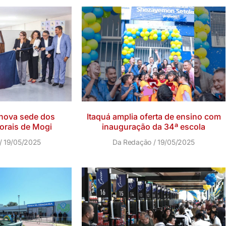
nova sede dos
Itaquá amplia oferta de ensino com
torais de Mogi
inauguração da 34ª escola
19/05/2025
Da Redação
19/05/2025