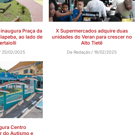
s inaugura Praça da
X Supermercados adquire duas
iapeba, ao lado de
unidades do Veran para crescer no
rtaiolli
Alto Tietê
25/02/2025
Da Redação
19/02/2025
gura Centro
ar do Autismo e