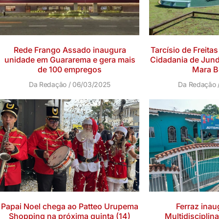
Rede Frango Assado inaugura
Tarcísio de Freita
unidade em Guararema e gera mais
Cidadania de Jund
de 100 empregos
Mara Be
Da Redação
06/03/2025
Da Redação
Papai Noel chega ao Patteo Urupema
Ferraz inau
Shopping na próxima quinta (14)
Multidisciplin