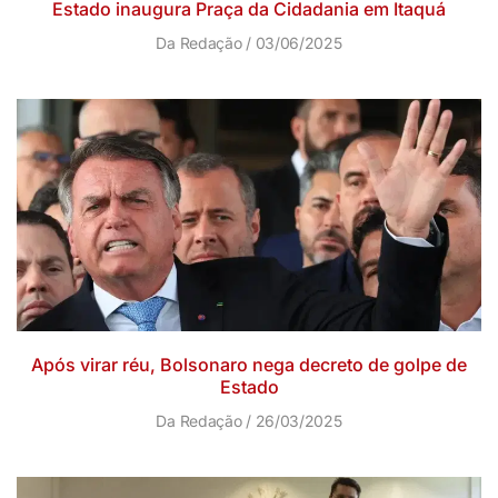
Estado inaugura Praça da Cidadania em Itaquá
Da Redação
03/06/2025
Após virar réu, Bolsonaro nega decreto de golpe de
Estado
Da Redação
26/03/2025