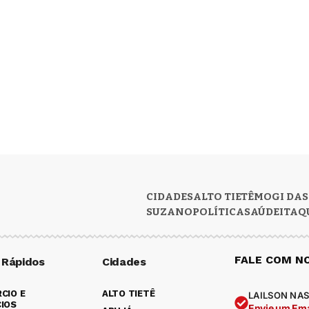
CIDADES
ALTO TIETÊ
MOGI DAS
SUZANO
POLÍTICA
SAÚDE
ITAQ
FALE COM N
 Rápidos
Cidades
CIO E
ALTO TIETÊ
LAILSON NAS
IOS
Envie um Ema