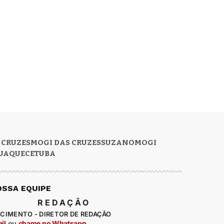
 CRUZES
MOGI DAS CRUZES
SUZANO
MOGI
UAQUECETUBA
OSSA EQUIPE
REDAÇÃO
CIMENTO - DIRETOR DE REDAÇÃO
il
ou
chame no Whatsapp