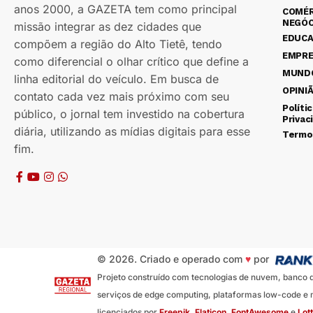
anos 2000, a GAZETA tem como principal
COMÉR
NEGÓC
missão integrar as dez cidades que
EDUC
compõem a região do Alto Tietê, tendo
EMPR
como diferencial o olhar crítico que define a
MUND
linha editorial do veículo. Em busca de
OPINI
contato cada vez mais próximo com seu
Políti
público, o jornal tem investido na cobertura
Privac
diária, utilizando as mídias digitais para esse
Termo
fim.
© 2026. Criado e operado com
♥
por
Projeto construído com tecnologias de nuvem, banco de 
serviços de edge computing, plataformas low-code e m
licenciados por
Freepik
,
Flaticon
,
FontAwesome
e
Lott