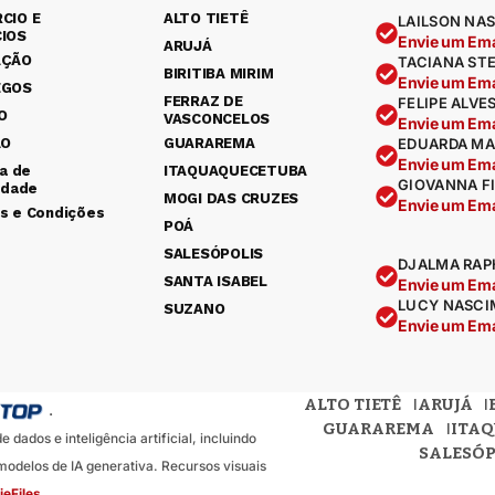
CIO E
ALTO TIETÊ
LAILSON NAS
IOS
Envie um Ema
ARUJÁ
AÇÃO
TACIANA ST
BIRITIBA MIRIM
Envie um Ema
EGOS
FERRAZ DE
FELIPE ALVE
O
VASCONCELOS
Envie um Ema
ÃO
GUARAREMA
EDUARDA MA
Envie um Ema
ca de
ITAQUAQUECETUBA
GIOVANNA F
idade
MOGI DAS CRUZES
Envie um Ema
s e Condições
POÁ
SALESÓPOLIS
DJALMA RAP
SANTA ISABEL
Envie um Ema
LUCY NASCI
SUZANO
Envie um Ema
ALTO TIETÊ
ARUJÁ
.
GUARAREMA
ITA
dados e inteligência artificial, incluindo
SALESÓP
odelos de IA generativa. Recursos visuais
ieFiles
.