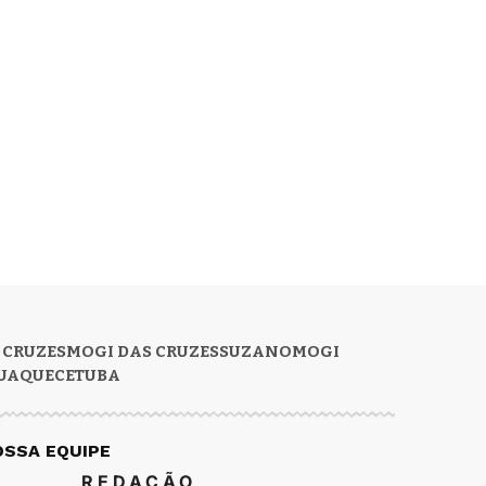
 CRUZES
MOGI DAS CRUZES
SUZANO
MOGI
UAQUECETUBA
OSSA EQUIPE
REDAÇÃO