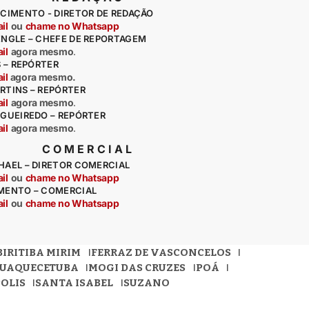
CIMENTO - DIRETOR DE REDAÇÃO
il
ou
chame no Whatsapp
ENGLE – CHEFE DE REPORTAGEM
il
agora mesmo
.
S – REPÓRTER
il
agora mesmo.
RTINS – REPÓRTER
il
agora mesmo
.
IGUEIREDO – REPÓRTER
il
agora mesmo
.
COMERCIAL
HAEL – DIRETOR COMERCIAL
il
ou
chame no Whatsapp
MENTO – COMERCIAL
il
ou
chame no Whatsapp
BIRITIBA MIRIM
FERRAZ DE VASCONCELOS
QUAQUECETUBA
MOGI DAS CRUZES
POÁ
OLIS
SANTA ISABEL
SUZANO