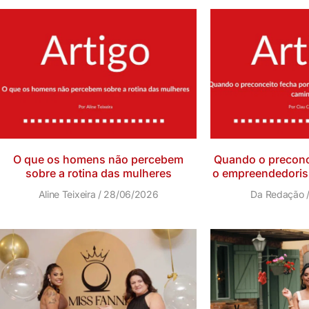
O que os homens não percebem
Quando o preconce
sobre a rotina das mulheres
o empreendedoris
Aline Teixeira
28/06/2026
Da Redação