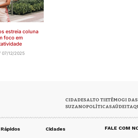
s estreia coluna
m foco em
atividade
07/12/2025
CIDADES
ALTO TIETÊ
MOGI DAS
SUZANO
POLÍTICA
SAÚDE
ITAQ
FALE COM N
 Rápidos
Cidades