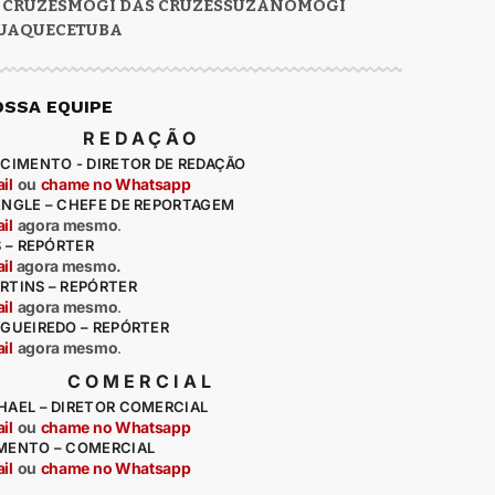
 CRUZES
MOGI DAS CRUZES
SUZANO
MOGI
UAQUECETUBA
OSSA EQUIPE
REDAÇÃO
CIMENTO - DIRETOR DE REDAÇÃO
il
ou
chame no Whatsapp
ENGLE – CHEFE DE REPORTAGEM
il
agora mesmo
.
S – REPÓRTER
il
agora mesmo.
RTINS – REPÓRTER
il
agora mesmo
.
IGUEIREDO – REPÓRTER
il
agora mesmo
.
COMERCIAL
HAEL – DIRETOR COMERCIAL
il
ou
chame no Whatsapp
MENTO – COMERCIAL
il
ou
chame no Whatsapp