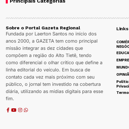
Principais Categorias
Sobre o Portal Gazeta Regional
Links
Fundada por Laerton Santos no início dos
anos 2000, a GAZETA tem como principal
COMÉR
NEGÓC
missão integrar as dez cidades que
EDUC
compõem a região do Alto Tietê, tendo
EMPR
como diferencial o olhar crítico que define a
MUND
linha editorial do veículo. Em busca de
OPINI
contato cada vez mais próximo com seu
Políti
público, o jornal tem investido na cobertura
Privac
diária, utilizando as mídias digitais para esse
Termo
fim.