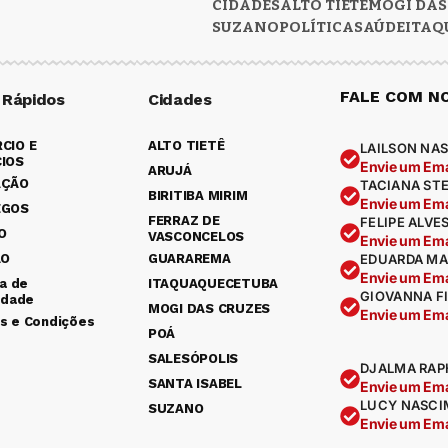
CIDADES
ALTO TIETÊ
MOGI DAS
SUZANO
POLÍTICA
SAÚDE
ITAQ
FALE COM N
 Rápidos
Cidades
CIO E
ALTO TIETÊ
LAILSON NAS
IOS
Envie um Ema
ARUJÁ
AÇÃO
TACIANA ST
BIRITIBA MIRIM
Envie um Ema
EGOS
FERRAZ DE
FELIPE ALVE
O
VASCONCELOS
Envie um Ema
ÃO
GUARAREMA
EDUARDA MA
Envie um Ema
ca de
ITAQUAQUECETUBA
GIOVANNA F
idade
MOGI DAS CRUZES
Envie um Ema
s e Condições
POÁ
SALESÓPOLIS
DJALMA RAP
SANTA ISABEL
Envie um Ema
LUCY NASCI
SUZANO
Envie um Ema