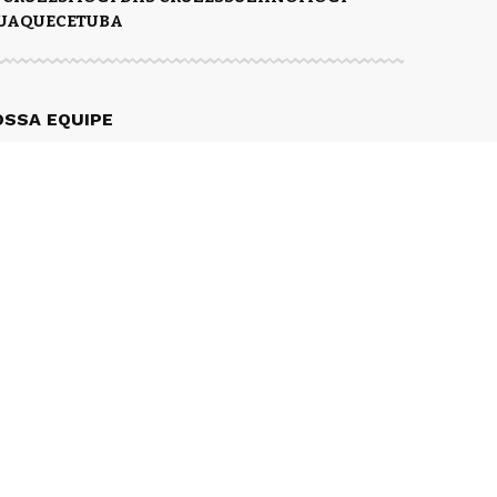
UAQUECETUBA
OSSA EQUIPE
REDAÇÃO
scimento - Diretor de Redação
mail
ou
chame no Whatsapp
engle – Chefe de Reportagem
mail
agora mesmo
.
s – Repórter
mail
agora mesmo.
rtins – Repórter
mail
agora mesmo
.