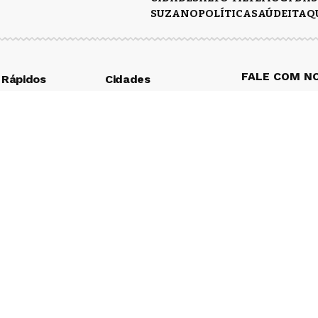
SUZANO
POLÍTICA
SAÚDE
ITAQ
FALE COM N
 Rápidos
Cidades
CIO E
ALTO TIETÊ
IOS
ARUJÁ
AÇÃO
Lailson Na
BIRITIBA MIRIM
EGOS
Envie um E
FERRAZ DE
O
VASCONCELOS
Taciana St
ÃO
GUARAREMA
Envie um E
ca de
ITAQUAQUECETUBA
idade
MOGI DAS CRUZES
Felipe Alve
s e Condições
POÁ
Envie um E
SALESÓPOLIS
Eduarda Ma
SANTA ISABEL
Envie um E
SUZANO