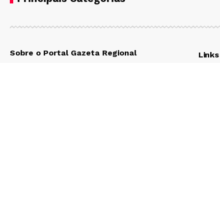
Sobre o Portal Gazeta Regional
Links
Fundada por Laerton Santos no início dos
COMÉR
anos 2000, a GAZETA tem como principal
NEGÓC
EDUC
missão integrar as dez cidades que
EMPR
compõem a região do Alto Tietê, tendo
MUND
como diferencial o olhar crítico que define a
OPINI
linha editorial do veículo. Em busca de
Políti
contato cada vez mais próximo com seu
Privac
público, o jornal tem investido na cobertura
Termo
diária, utilizando as mídias digitais para
esse fim.