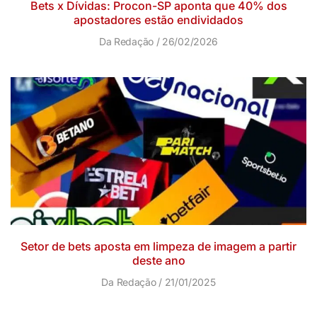
Bets x Dívidas: Procon-SP aponta que 40% dos
apostadores estão endividados
Da Redação
26/02/2026
Setor de bets aposta em limpeza de imagem a partir
deste ano
Da Redação
21/01/2025