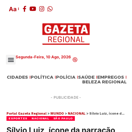
Aa
Segunda-Feira, 10 Ago, 2026
CIDADES
POLÍTICA
POLÍCIA
SAÚDE
EMPREGOS
BELEZA REGIONAL
- PUBLICIDADE -
Portal Gazeta Regional
>
MUNDO
>
NACIONAL
>
Sílvio Luiz, ícone da narração esportiva, morre aos 89 anos
ESPORTES
NACIONAL
SÃO PAULO
Sílvio Luiz, ícone da narração