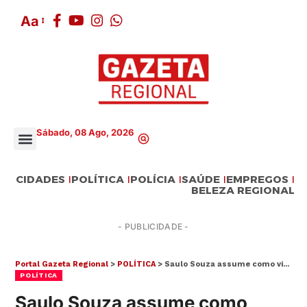
Aa
Sábado, 08 Ago, 2026
CIDADES
POLÍTICA
POLÍCIA
SAÚDE
EMPREGOS
BELEZA REGIONAL
- PUBLICIDADE -
Portal Gazeta Regional
>
POLÍTICA
>
Saulo Souza assume como vice-presidente temático de Mobilidade na Frente Nacional de Prefeitos
POLÍTICA
Saulo Souza assume como