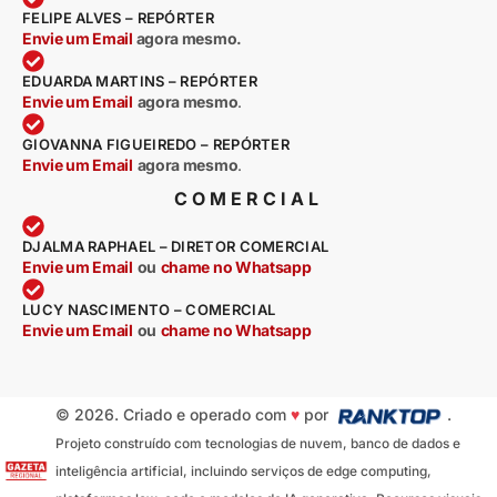
FELIPE ALVES – REPÓRTER
Envie um Email
agora mesmo.
EDUARDA MARTINS – REPÓRTER
Envie um Email
agora mesmo
.
GIOVANNA FIGUEIREDO – REPÓRTER
Envie um Email
agora mesmo
.
COMERCIAL
DJALMA RAPHAEL – DIRETOR COMERCIAL
Envie um Email
ou
chame no Whatsapp
LUCY NASCIMENTO – COMERCIAL
Envie um Email
ou
chame no Whatsapp
© 2026. Criado e operado com
♥
por
.
Projeto construído com tecnologias de nuvem, banco de dados e
inteligência artificial, incluindo serviços de edge computing,