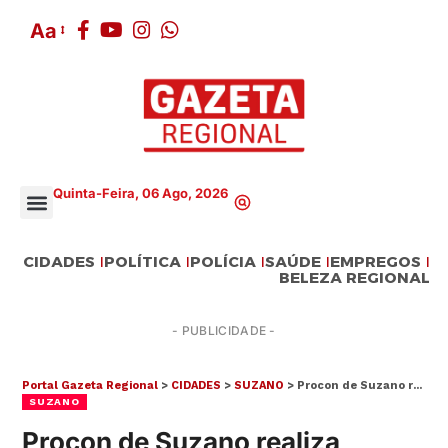
Aa
Quinta-Feira, 06 Ago, 2026
CIDADES
POLÍTICA
POLÍCIA
SAÚDE
EMPREGOS
BELEZA REGIONAL
- PUBLICIDADE -
Portal Gazeta Regional
>
CIDADES
>
SUZANO
>
Procon de Suzano realiza mutirão para renegociação de dívidas nesta quinta-feira (27)
SUZANO
Procon de Suzano realiza